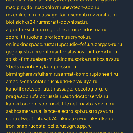
msdip.ru
jdol.ru
sokolovr.ru
newtech-spb.ru
rezemkleim.ru
massage-tai.ru
seonub.ru
zvonitut.ru
biolisichka24.ru
mncraft-download.ru
algoritm-sistema.ru
godflesh.ru
ru-industria.ru
zebra-tlt.ru
okna-proficom.ru
erynok.ru
onlinekinospace.ru
startupstudio-fefu.ru
zarges-ru.ru
gegenjustizunrecht.ru
autobalashov.ru
utrovortu.ru
spiski-firm.ru
elara-m.ru
kinomusorka.ru
mkcslava.ru
2bets.ru
vintovoykompressor.ru
birminghamvsfulham.ru
sarmat-komp.ru
pioneeri.ru
amadis-chocolate.ru
shkurki-karakulya.ru
kanotiforet.spb.ru
tutmassage.ru
ecolog.org.ru
praga.spb.ru
falcorussia.ru
autodoctorservis.ru
kamertondom.spb.ru
net-life.net.ru
avto-vozim.ru
sakhcamera.ru
alliance-electro.spb.ru
stroyavt.ru
controlweb1.ru
tdsak74.ru
kinzozo-ru.ru
kvotka.ru
iron-snab.ru
costa-bella.ru
eugrus.pp.ru