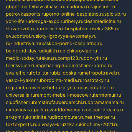
gbget.ru
alfeihavsalnassr.ru
madoma.ru
tajuncos.ru
petrovkasports.ru
porno-online-besplatno.ru
splclub.ru
york-life.ru
doroga-expo.ru
ribery.ru
cleanmedicine.ru
slovar-ivrit.ru
porno-video-besplatno.ru
seks-365.ru
ovucontrol.ru
sloty-igrovyye-avtomaty.ru
ru-industriya.ru
russkoe-porno-besplatno.ru
belgorod-day.ru
digilith.ru
pichkurovlab.ru
medic-today.ru
taksu.ru
comp123.ru
don-ykt.ru
teensvoice.ru
imgsharing.ru
domashnee-porno.ru
eva-elfie.ru
foto-tur.ru
biz-doska.ru
metropoltravel.ru
veslo-i-yakor.ru
borodino-media.ru
rostotsky.ru
regionufa.ru
weiss-bet.ru
zaryna.ru
casinotablet.ru
universalia.ru
remont-mebeli-moscow.ru
termomur.ru
clubfisher.ru
remstirufa.ru
erdamchi.ru
doramamama.ru
muraviovka-park.ru
worldofwoman.ru
clean-dreams.ru
arkrym.ru
kristinita.ru
dircomputer.ru
healthenter.ru
textexperts.ru
pivnaya-kruzhka.ru
kinofilmy-2021.ru
demolalapaluza.ru
tanyavanya.ru
remstir-tolyatti.ru