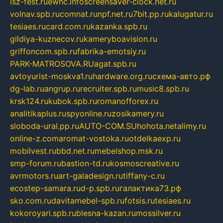
isz-fest.ru
ewnc.info
screensaver-clock.net.ru
volnav.spb.ru
comnat.ru
npf.net.ru
7bit.pp.ru
kalugatur.ru
tesiaes.ru
card.com.ru
kazanka.spb.ru
gildiya-kuznecov.ru
kameryboavision.ru
griffoncom.spb.ru
fabrika-emotsiy.ru
PARK-MATROSOVA.RU
agat.spb.ru
avtoyurist-moskva1.ru
hardware.org.ru
схема-авто.рф
dg-lab.ru
angrup.ru
recruiter.spb.ru
music8.spb.ru
krsk124.ru
kubok.spb.ru
romanofforex.ru
analitikaplus.ru
spyonline.ru
zosikamery.ru
sloboda-ural.pp.ru
AUTO-COM.SU
hohota.net
alimy.ru
online-z.com
aromat-vostoka.ru
otdelkaexp.ru
mobilvest.ru
bbd.net.ru
mebelshop.msk.ru
smp-forum.ru
bastion-td.ru
kosmoscreative.ru
avrmotors.ru
art-galadesign.ru
tiffany-c.ru
ecostep-samara.ru
d-p.spb.ru
галактика73.рф
sko.com.ru
davitamebel-spb.ru
fotsis.ru
tesiaes.ru
kokoroyari.spb.ru
blesna-kazan.ru
mossilver.ru