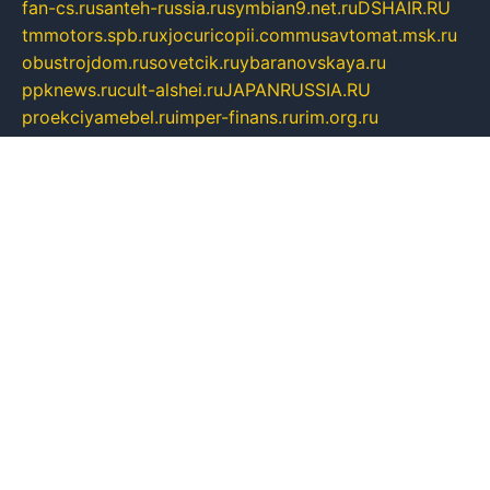
fan-cs.ru
santeh-russia.ru
symbian9.net.ru
DSHAIR.RU
tmmotors.spb.ru
xjocuricopii.com
musavtomat.msk.ru
obustrojdom.ru
sovetcik.ru
ybaranovskaya.ru
ppknews.ru
cult-alshei.ru
JAPANRUSSIA.RU
proekciyamebel.ru
imper-finans.ru
rim.org.ru
glamourai.ru
brassminus.ru
zabor-pro.ru
ftn.pp.ru
dorogoe58.ru
laimengpacker.ru
kuzova-zapchasti.ru
sageerp.ru
taxodrom.ru
dsrazvitie.ru
hardcity.net.ru
ratinghomegames.ru
topservice25.ru
gubernyan.ru
gtglasslined.ru
ii4.ru
tssport.spb.ru
andorra24.com
blackwallstreet.ru
oboimos.ru
optim-doors.com.ru
ikuch.ru
nycr.org.ru
npa21.ru
vremya-ch.spb.ru
desert000.ru
ivtorgi.ru
ifiori.ru
catalog-statei.ru
dcv.org.ru
spetsmaster174.ru
ipkameryhiseeu.ru
dum26.ru
ruspol.spb.ru
fr-opendp.ru
kam-solnyshko.ru
cheyenne-arapaho.ru
sevzapmetal.spb.ru
ted-lapidus.spb.ru
parasite-eliminator.ru
sigma-complete.ru
modernworld.ru
dama-moda.ru