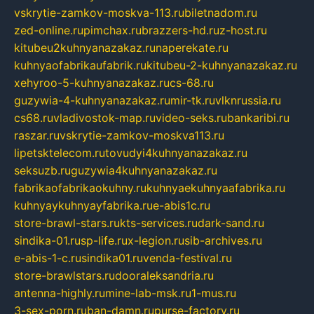
vskrytie-zamkov-moskva-113.ru
biletnadom.ru
zed-online.ru
pimchax.ru
brazzers-hd.ru
z-host.ru
kitubeu2kuhnyanazakaz.ru
naperekate.ru
kuhnyaofabrikaufabrik.ru
kitubeu-2-kuhnyanazakaz.ru
xehyroo-5-kuhnyanazakaz.ru
cs-68.ru
guzywia-4-kuhnyanazakaz.ru
mir-tk.ru
vlknrussia.ru
cs68.ru
vladivostok-map.ru
video-seks.ru
bankaribi.ru
raszar.ru
vskrytie-zamkov-moskva113.ru
lipetsktelecom.ru
tovudyi4kuhnyanazakaz.ru
seksuzb.ru
guzywia4kuhnyanazakaz.ru
fabrikaofabrikaokuhny.ru
kuhnyaekuhnyaafabrika.ru
kuhnyaykuhnyayfabrika.ru
e-abis1c.ru
store-brawl-stars.ru
kts-services.ru
dark-sand.ru
sindika-01.ru
sp-life.ru
x-legion.ru
sib-archives.ru
e-abis-1-c.ru
sindika01.ru
venda-festival.ru
store-brawlstars.ru
dooraleksandria.ru
antenna-highly.ru
mine-lab-msk.ru
1-mus.ru
3-sex-porn.ru
ban-damn.ru
purse-factory.ru