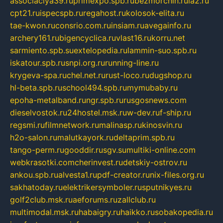
associaciya39.ru
primexpo.spb.ru
bezmorchin.ru
ia2.ru
cpt21.ru
ispecspb.ru
regahost.ru
kolosok-elita.ru
tae-kwon.ru
consrio.com.ru
insiam.ru
avegainfo.ru
archery161.ru
bigencyclica.ru
vlast16.ru
korru.net
sarmiento.spb.su
extelopedia.ru
lammin-suo.spb.ru
iskatour.spb.ru
snpi.org.ru
running-line.ru
krygeva-spa.ru
chel.net.ru
rust-loco.ru
dugshop.ru
hl-beta.spb.ru
school494.spb.ru
mymubaby.ru
epoha-metalband.ru
ngr.spb.ru
rusgosnews.com
dieselvostok.ru
24hostel.msk.ru
w-dev.ru
f-ship.ru
regsmi.ru
filmnetwork.ru
malinasp.ru
kinosvin.ru
h2o-salon.ru
malutkayork.ru
deltaprim.spb.ru
tango-perm.ru
gooddir.ru
sgv.su
multiki-online.com
webkrasotki.com
cherinvest.ru
detskiy-ostrov.ru
ankou.spb.ru
alvesta1.ru
pdf-creator.ru
nix-files.org.ru
sakhatoday.ru
elektrikersymboler.ru
sputnikyes.ru
golf2club.msk.ru
aeforums.ru
zallclub.ru
multimodal.msk.ru
habaigry.ru
haikko.ru
sobakopedia.ru