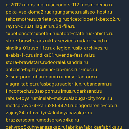
g-2012.ru
ops-mgr.ru
accounts-112.ru
csm-demo.ru
poka-vse-doma2.ru
airgungames.ru
allseo-host.ru
tehosmotre.ru
varieta-yug.ru
cricetc1xbetr1xbetcc2.ru
raytor-d.ru
atillagunn.ru
3d-file.ru
1xbeticricetc1xbetti5.ru
uafoot-statti.ru
e-abis1c.ru
store-brawl-stars.ru
kts-services.ru
dark-sand.ru
sindika-01.ru
sp-life.ru
x-legion.ru
sib-archives.ru
e-abis-1-c.ru
sindika01.ru
venda-festival.ru
store-brawlstars.ru
dooraleksandria.ru
antenna-highly.ru
mine-lab-msk.ru
1-mus.ru
3-sex-porn.ru
ban-damn.ru
purse-factory.ru
viagra-tablet.ru
fasbags.ru
adler-jun.ru
bandamn.ru
fincontech.ru
3sexporn.ru
1mus.ru
darksand.ru
rebus-toys.ru
minelab-msk.ru
alabuga-cityhotel.ru
medsprawo-4-ka.ru
2864420.ru
blagodarenie-spb.ru
zajmy24.ru
tovudyi-4-kuhnyanazakaz.ru
brazzerscom.ru
medsprawo4ka.ru
xehyroo5kuhnyanazakaz.ru
fabrikayfabrikaefabrika.ru