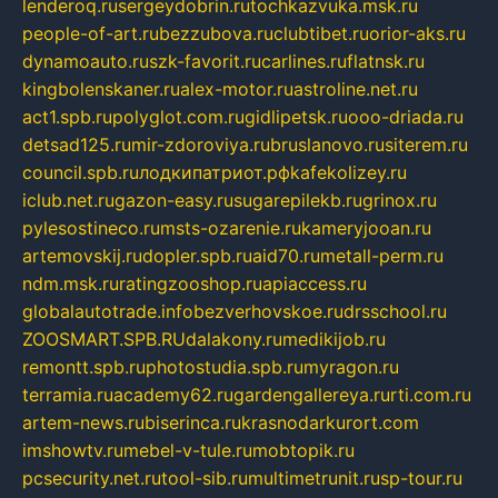
lenderoq.ru
sergeydobrin.ru
tochkazvuka.msk.ru
people-of-art.ru
bezzubova.ru
clubtibet.ru
orior-aks.ru
dynamoauto.ru
szk-favorit.ru
carlines.ru
flatnsk.ru
kingbolenskaner.ru
alex-motor.ru
astroline.net.ru
act1.spb.ru
polyglot.com.ru
gidlipetsk.ru
ooo-driada.ru
detsad125.ru
mir-zdoroviya.ru
bruslanovo.ru
siterem.ru
council.spb.ru
лодкипатриот.рф
kafekolizey.ru
iclub.net.ru
gazon-easy.ru
sugarepilekb.ru
grinox.ru
pylesostineco.ru
msts-ozarenie.ru
kameryjooan.ru
artemovskij.ru
dopler.spb.ru
aid70.ru
metall-perm.ru
ndm.msk.ru
ratingzooshop.ru
apiaccess.ru
globalautotrade.info
bezverhovskoe.ru
drsschool.ru
ZOOSMART.SPB.RU
dalakony.ru
medikijob.ru
remontt.spb.ru
photostudia.spb.ru
myragon.ru
terramia.ru
academy62.ru
gardengallereya.ru
rti.com.ru
artem-news.ru
biserinca.ru
krasnodarkurort.com
imshowtv.ru
mebel-v-tule.ru
mobtopik.ru
pcsecurity.net.ru
tool-sib.ru
multimetrunit.ru
sp-tour.ru