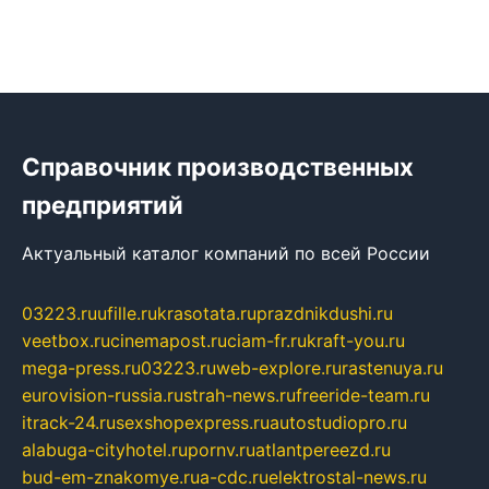
Справочник производственных
предприятий
Актуальный каталог компаний по всей России
03223.ru
ufille.ru
krasotata.ru
prazdnikdushi.ru
veetbox.ru
cinemapost.ru
ciam-fr.ru
kraft-you.ru
mega-press.ru
03223.ru
web-explore.ru
rastenuya.ru
eurovision-russia.ru
strah-news.ru
freeride-team.ru
itrack-24.ru
sexshopexpress.ru
autostudiopro.ru
alabuga-cityhotel.ru
pornv.ru
atlantpereezd.ru
bud-em-znakomye.ru
a-cdc.ru
elektrostal-news.ru