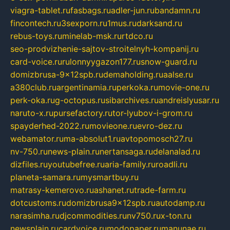
viagra-tablet.ru
fasbags.ru
adler-jun.ru
bandamn.ru
fincontech.ru
3sexporn.ru
1mus.ru
darksand.ru
rebus-toys.ru
minelab-msk.ru
rtdco.ru
seo-prodvizhenie-sajtov-stroitelnyh-kompanij.ru
card-voice.ru
rulonnyygazon177.ru
snow-guard.ru
domizbrusa-9x12spb.ru
demaholding.ru
aalse.ru
a380club.ru
argentinamia.ru
perkoka.ru
movie-one.ru
perk-oka.ru
g-octopus.ru
sibarchives.ru
andreislyusar.ru
naruto-x.ru
pursefactory.ru
tor-lyubov-i-grom.ru
spayderhed-2022.ru
movieone.ru
evro-dez.ru
webamator.ru
ma-absolut1.ru
avtopomosch27.ru
nv-750.ru
news-plain.ru
nertansaga.ru
delanalad.ru
dizfiles.ru
youtubefree.ru
aria-family.ru
roadli.ru
planeta-samara.ru
mysmartbuy.ru
matrasy-kemerovo.ru
ashanet.ru
trade-farm.ru
dotcustoms.ru
domizbrusa9x12spb.ru
autodamp.ru
narasimha.ru
djcommodities.ru
nv750.ru
x-ton.ru
newsplain.ru
cardvoice.ru
modopaper.ru
manunae.ru