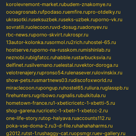
korolevremont-market.ru
budem-znakomye.ru
oooagrosnab.ru
fpodaso.ru
emfire.ru
pro-otdelky.ru
ukrasotki.ru
seksuzbek.ru
seks-uzbek.ru
porno-vk.ru
sovratili.ru
olecoon.ru
vd-dosug.ru
adonyev.ru
rbc-news.ru
porno-skvirt.ru
krospr.ru
13autor-kolonka.ru
sormol.ru
2rich.ru
hostel-65.ru
hostserve.ru
porno-na-russkom.ru
mishinlab.ru
neznobi.ru
bigfatcc.ru
habble.ru
starbucksvia.ru
delfinet.ru
silvernano.ru
elestal.ru
vektor-doroga.ru
velotrenajery.ru
pronso54.ru
lenasever.ru
lovinskix.ru
show-pets.ru
smartnews03.ru
discofoxworld.ru
miraclecoon.ru
pongup.ru
hostel65.ru
liura.ru
glasspb.ru
firehunters.ru
gribowo.ru
gnalis.ru
bulkitula.ru
hometown-france.ru
1-xbeticricetc-1-xbetti-5.ru
shop-garena.ru
cricetc-1-xbetr-1-xbetcc-2.ru
one-life-story.ru
top-halyava.ru
accounts112.ru
poka-vse-doma-2.ru
3-d-file.ru
hahahaharms.ru
g2012.ru
tst-1.ru
shaggy-cat.ru
opsmgr.ru
ev-gallery.ru