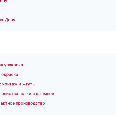
Дону
на-Дону
ая упаковка
я окраска
омонтаж и жгуты
вление оснастки и штампов
актное производство