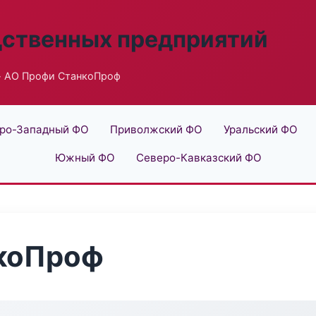
дственных предприятий
 АО Профи СтанкоПроф
ро-Западный ФО
Приволжский ФО
Уральский ФО
Южный ФО
Северо-Кавказский ФО
коПроф