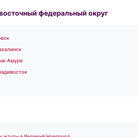
евосточный федеральный округ
овск
ахалинск
на-Амуре
ладивосток
 жгуты в Великий Новгород