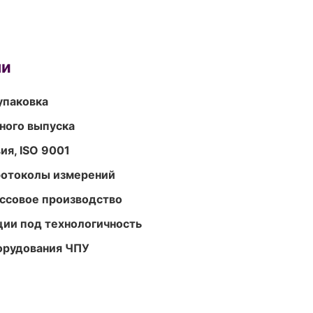
ми
упаковка
ного выпуска
ия, ISO 9001
ротоколы измерений
ассовое производство
ции под технологичность
орудования ЧПУ