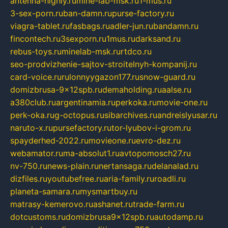
antenna-highly.ru
mine-lab-msk.ru
1-mus.ru
3-sex-porn.ru
ban-damn.ru
purse-factory.ru
viagra-tablet.ru
fasbags.ru
adler-jun.ru
bandamn.ru
fincontech.ru
3sexporn.ru
1mus.ru
darksand.ru
rebus-toys.ru
minelab-msk.ru
rtdco.ru
seo-prodvizhenie-sajtov-stroitelnyh-kompanij.ru
card-voice.ru
rulonnyygazon177.ru
snow-guard.ru
domizbrusa-9x12spb.ru
demaholding.ru
aalse.ru
a380club.ru
argentinamia.ru
perkoka.ru
movie-one.ru
perk-oka.ru
g-octopus.ru
sibarchives.ru
andreislyusar.ru
naruto-x.ru
pursefactory.ru
tor-lyubov-i-grom.ru
spayderhed-2022.ru
movieone.ru
evro-dez.ru
webamator.ru
ma-absolut1.ru
avtopomosch27.ru
nv-750.ru
news-plain.ru
nertansaga.ru
delanalad.ru
dizfiles.ru
youtubefree.ru
aria-family.ru
roadli.ru
planeta-samara.ru
mysmartbuy.ru
matrasy-kemerovo.ru
ashanet.ru
trade-farm.ru
dotcustoms.ru
domizbrusa9x12spb.ru
autodamp.ru