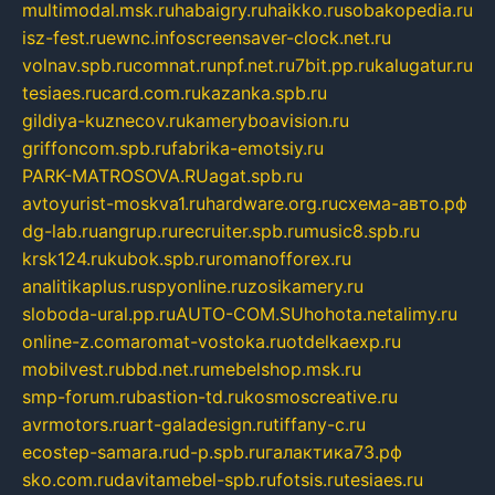
multimodal.msk.ru
habaigry.ru
haikko.ru
sobakopedia.ru
isz-fest.ru
ewnc.info
screensaver-clock.net.ru
volnav.spb.ru
comnat.ru
npf.net.ru
7bit.pp.ru
kalugatur.ru
tesiaes.ru
card.com.ru
kazanka.spb.ru
gildiya-kuznecov.ru
kameryboavision.ru
griffoncom.spb.ru
fabrika-emotsiy.ru
PARK-MATROSOVA.RU
agat.spb.ru
avtoyurist-moskva1.ru
hardware.org.ru
схема-авто.рф
dg-lab.ru
angrup.ru
recruiter.spb.ru
music8.spb.ru
krsk124.ru
kubok.spb.ru
romanofforex.ru
analitikaplus.ru
spyonline.ru
zosikamery.ru
sloboda-ural.pp.ru
AUTO-COM.SU
hohota.net
alimy.ru
online-z.com
aromat-vostoka.ru
otdelkaexp.ru
mobilvest.ru
bbd.net.ru
mebelshop.msk.ru
smp-forum.ru
bastion-td.ru
kosmoscreative.ru
avrmotors.ru
art-galadesign.ru
tiffany-c.ru
ecostep-samara.ru
d-p.spb.ru
галактика73.рф
sko.com.ru
davitamebel-spb.ru
fotsis.ru
tesiaes.ru