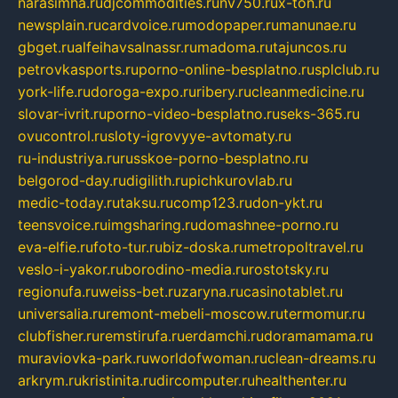
narasimha.ru
djcommodities.ru
nv750.ru
x-ton.ru
newsplain.ru
cardvoice.ru
modopaper.ru
manunae.ru
gbget.ru
alfeihavsalnassr.ru
madoma.ru
tajuncos.ru
petrovkasports.ru
porno-online-besplatno.ru
splclub.ru
york-life.ru
doroga-expo.ru
ribery.ru
cleanmedicine.ru
slovar-ivrit.ru
porno-video-besplatno.ru
seks-365.ru
ovucontrol.ru
sloty-igrovyye-avtomaty.ru
ru-industriya.ru
russkoe-porno-besplatno.ru
belgorod-day.ru
digilith.ru
pichkurovlab.ru
medic-today.ru
taksu.ru
comp123.ru
don-ykt.ru
teensvoice.ru
imgsharing.ru
domashnee-porno.ru
eva-elfie.ru
foto-tur.ru
biz-doska.ru
metropoltravel.ru
veslo-i-yakor.ru
borodino-media.ru
rostotsky.ru
regionufa.ru
weiss-bet.ru
zaryna.ru
casinotablet.ru
universalia.ru
remont-mebeli-moscow.ru
termomur.ru
clubfisher.ru
remstirufa.ru
erdamchi.ru
doramamama.ru
muraviovka-park.ru
worldofwoman.ru
clean-dreams.ru
arkrym.ru
kristinita.ru
dircomputer.ru
healthenter.ru