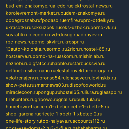
bud-em-znakomye.ru
a-cdc.ru
elektrostal-news.ru
korolevremont-market.ru
budem-znakomye.ru
oooagrosnab.ru
fpodaso.ru
emfire.ru
pro-otdelky.ru
ukrasotki.ru
seksuzbek.ru
seks-uzbek.ru
porno-vk.ru
sovratili.ru
olecoon.ru
vd-dosug.ru
adonyev.ru
rbc-news.ru
porno-skvirt.ru
krospr.ru
13autor-kolonka.ru
sormol.ru
2rich.ru
hostel-65.ru
hostserve.ru
porno-na-russkom.ru
mishinlab.ru
neznobi.ru
bigfatcc.ru
habble.ru
starbucksvia.ru
delfinet.ru
silvernano.ru
elestal.ru
vektor-doroga.ru
velotrenajery.ru
pronso54.ru
lenasever.ru
lovinskix.ru
show-pets.ru
smartnews03.ru
discofoxworld.ru
miraclecoon.ru
pongup.ru
hostel65.ru
liura.ru
glasspb.ru
firehunters.ru
gribowo.ru
gnalis.ru
bulkitula.ru
hometown-france.ru
1-xbeticricetc-1-xbetti-5.ru
shop-garena.ru
cricetc-1-xbetr-1-xbetcc-2.ru
one-life-story.ru
top-halyava.ru
accounts112.ru
poka-vse-doma-2.ru
3-d-file.ru
hahahaharms.ru