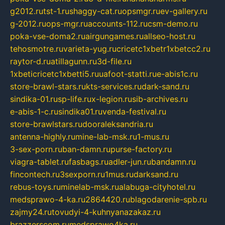
g2012.ru
tst-1.ru
shaggy-cat.ru
opsmgr.ru
ev-gallery.ru
g-2012.ru
ops-mgr.ru
accounts-112.ru
csm-demo.ru
poka-vse-doma2.ru
airgungames.ru
allseo-host.ru
tehosmotre.ru
varieta-yug.ru
cricetc1xbetr1xbetcc2.ru
raytor-d.ru
atillagunn.ru
3d-file.ru
1xbeticricetc1xbetti5.ru
uafoot-statti.ru
e-abis1c.ru
store-brawl-stars.ru
kts-services.ru
dark-sand.ru
sindika-01.ru
sp-life.ru
x-legion.ru
sib-archives.ru
e-abis-1-c.ru
sindika01.ru
venda-festival.ru
store-brawlstars.ru
dooraleksandria.ru
antenna-highly.ru
mine-lab-msk.ru
1-mus.ru
3-sex-porn.ru
ban-damn.ru
purse-factory.ru
viagra-tablet.ru
fasbags.ru
adler-jun.ru
bandamn.ru
fincontech.ru
3sexporn.ru
1mus.ru
darksand.ru
rebus-toys.ru
minelab-msk.ru
alabuga-cityhotel.ru
medsprawo-4-ka.ru
2864420.ru
blagodarenie-spb.ru
zajmy24.ru
tovudyi-4-kuhnyanazakaz.ru
brazzerscom.ru
medsprawo4ka.ru