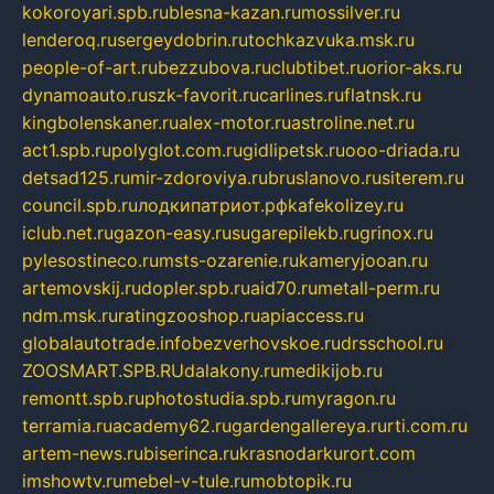
kokoroyari.spb.ru
blesna-kazan.ru
mossilver.ru
lenderoq.ru
sergeydobrin.ru
tochkazvuka.msk.ru
people-of-art.ru
bezzubova.ru
clubtibet.ru
orior-aks.ru
dynamoauto.ru
szk-favorit.ru
carlines.ru
flatnsk.ru
kingbolenskaner.ru
alex-motor.ru
astroline.net.ru
act1.spb.ru
polyglot.com.ru
gidlipetsk.ru
ooo-driada.ru
detsad125.ru
mir-zdoroviya.ru
bruslanovo.ru
siterem.ru
council.spb.ru
лодкипатриот.рф
kafekolizey.ru
iclub.net.ru
gazon-easy.ru
sugarepilekb.ru
grinox.ru
pylesostineco.ru
msts-ozarenie.ru
kameryjooan.ru
artemovskij.ru
dopler.spb.ru
aid70.ru
metall-perm.ru
ndm.msk.ru
ratingzooshop.ru
apiaccess.ru
globalautotrade.info
bezverhovskoe.ru
drsschool.ru
ZOOSMART.SPB.RU
dalakony.ru
medikijob.ru
remontt.spb.ru
photostudia.spb.ru
myragon.ru
terramia.ru
academy62.ru
gardengallereya.ru
rti.com.ru
artem-news.ru
biserinca.ru
krasnodarkurort.com
imshowtv.ru
mebel-v-tule.ru
mobtopik.ru