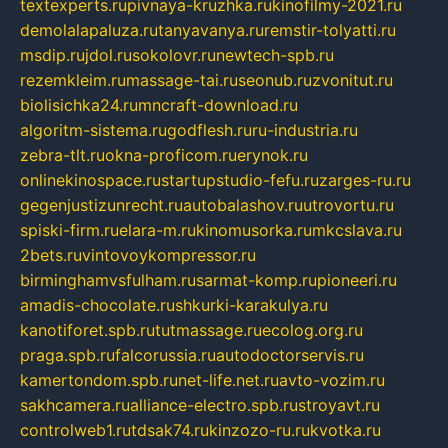
textexperts.ru
pivnaya-kruzhka.ru
kinofilmy-2021.ru
demolalapaluza.ru
tanyavanya.ru
remstir-tolyatti.ru
msdip.ru
jdol.ru
sokolovr.ru
newtech-spb.ru
rezemkleim.ru
massage-tai.ru
seonub.ru
zvonitut.ru
biolisichka24.ru
mncraft-download.ru
algoritm-sistema.ru
godflesh.ru
ru-industria.ru
zebra-tlt.ru
okna-proficom.ru
erynok.ru
onlinekinospace.ru
startupstudio-fefu.ru
zarges-ru.ru
gegenjustizunrecht.ru
autobalashov.ru
utrovortu.ru
spiski-firm.ru
elara-m.ru
kinomusorka.ru
mkcslava.ru
2bets.ru
vintovoykompressor.ru
birminghamvsfulham.ru
sarmat-komp.ru
pioneeri.ru
amadis-chocolate.ru
shkurki-karakulya.ru
kanotiforet.spb.ru
tutmassage.ru
ecolog.org.ru
praga.spb.ru
falcorussia.ru
autodoctorservis.ru
kamertondom.spb.ru
net-life.net.ru
avto-vozim.ru
sakhcamera.ru
alliance-electro.spb.ru
stroyavt.ru
controlweb1.ru
tdsak74.ru
kinzozo-ru.ru
kvotka.ru