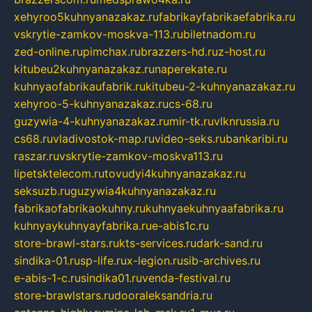
xehyroo5kuhnyanazakaz.ru
fabrikayfabrikaefabrika.ru
vskrytie-zamkov-moskva-113.ru
biletnadom.ru
zed-online.ru
pimchax.ru
brazzers-hd.ru
z-host.ru
kitubeu2kuhnyanazakaz.ru
naperekate.ru
kuhnyaofabrikaufabrik.ru
kitubeu-2-kuhnyanazakaz.ru
xehyroo-5-kuhnyanazakaz.ru
cs-68.ru
guzywia-4-kuhnyanazakaz.ru
mir-tk.ru
vlknrussia.ru
cs68.ru
vladivostok-map.ru
video-seks.ru
bankaribi.ru
raszar.ru
vskrytie-zamkov-moskva113.ru
lipetsktelecom.ru
tovudyi4kuhnyanazakaz.ru
seksuzb.ru
guzywia4kuhnyanazakaz.ru
fabrikaofabrikaokuhny.ru
kuhnyaekuhnyaafabrika.ru
kuhnyaykuhnyayfabrika.ru
e-abis1c.ru
store-brawl-stars.ru
kts-services.ru
dark-sand.ru
sindika-01.ru
sp-life.ru
x-legion.ru
sib-archives.ru
e-abis-1-c.ru
sindika01.ru
venda-festival.ru
store-brawlstars.ru
dooraleksandria.ru