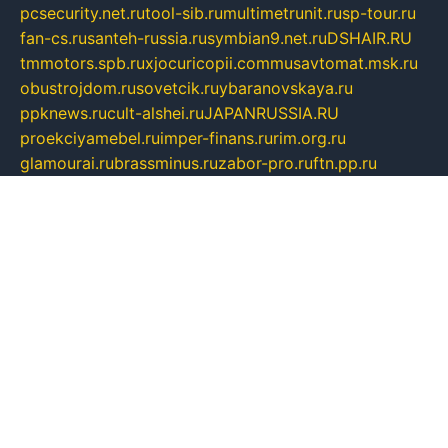
pcsecurity.net.ru
tool-sib.ru
multimetrunit.ru
sp-tour.ru
fan-cs.ru
santeh-russia.ru
symbian9.net.ru
DSHAIR.RU
tmmotors.spb.ru
xjocuricopii.com
musavtomat.msk.ru
obustrojdom.ru
sovetcik.ru
ybaranovskaya.ru
ppknews.ru
cult-alshei.ru
JAPANRUSSIA.RU
proekciyamebel.ru
imper-finans.ru
rim.org.ru
glamourai.ru
brassminus.ru
zabor-pro.ru
ftn.pp.ru
dorogoe58.ru
laimengpacker.ru
kuzova-zapchasti.ru
sageerp.ru
taxodrom.ru
dsrazvitie.ru
hardcity.net.ru
ratinghomegames.ru
topservice25.ru
gubernyan.ru
gtglasslined.ru
ii4.ru
tssport.spb.ru
andorra24.com
blackwallstreet.ru
oboimos.ru
optim-doors.com.ru
ikuch.ru
nycr.org.ru
npa21.ru
vremya-ch.spb.ru
desert000.ru
ivtorgi.ru
ifiori.ru
catalog-statei.ru
dcv.org.ru
spetsmaster174.ru
ipkameryhiseeu.ru
dum26.ru
ruspol.spb.ru
fr-opendp.ru
kam-solnyshko.ru
cheyenne-arapaho.ru
sevzapmetal.spb.ru
ted-lapidus.spb.ru
parasite-eliminator.ru