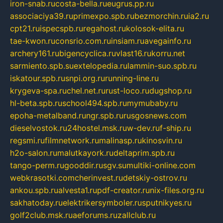
iron-snab.ru
costa-bella.ru
eugrus.pp.ru
associaciya39.ru
primexpo.spb.ru
bezmorchin.ru
ia2.ru
cpt21.ru
ispecspb.ru
regahost.ru
kolosok-elita.ru
tae-kwon.ru
consrio.com.ru
insiam.ru
avegainfo.ru
archery161.ru
bigencyclica.ru
vlast16.ru
korru.net
sarmiento.spb.su
extelopedia.ru
lammin-suo.spb.ru
iskatour.spb.ru
snpi.org.ru
running-line.ru
krygeva-spa.ru
chel.net.ru
rust-loco.ru
dugshop.ru
hl-beta.spb.ru
school494.spb.ru
mymubaby.ru
epoha-metalband.ru
ngr.spb.ru
rusgosnews.com
dieselvostok.ru
24hostel.msk.ru
w-dev.ru
f-ship.ru
regsmi.ru
filmnetwork.ru
malinasp.ru
kinosvin.ru
h2o-salon.ru
malutkayork.ru
deltaprim.spb.ru
tango-perm.ru
gooddir.ru
sgv.su
multiki-online.com
webkrasotki.com
cherinvest.ru
detskiy-ostrov.ru
ankou.spb.ru
alvesta1.ru
pdf-creator.ru
nix-files.org.ru
sakhatoday.ru
elektrikersymboler.ru
sputnikyes.ru
golf2club.msk.ru
aeforums.ru
zallclub.ru