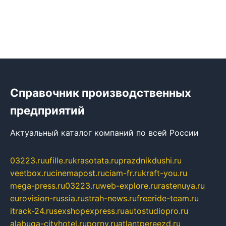
Справочник производственных
предприятий
Актуальный каталог компаний по всей России
03223.ru
ufille.ru
krasotata.ru
prazdnikdushi.ru
veetbox.ru
cinemapost.ru
ciam-fr.ru
kraft-you.ru
mega-press.ru
03223.ru
web-explore.ru
rastenuya.ru
eurovision-russia.ru
strah-news.ru
freeride-team.ru
itrack-24.ru
sexshopexpress.ru
autostudiopro.ru
alabuga-cityhotel.ru
pornv.ru
atlantpereezd.ru