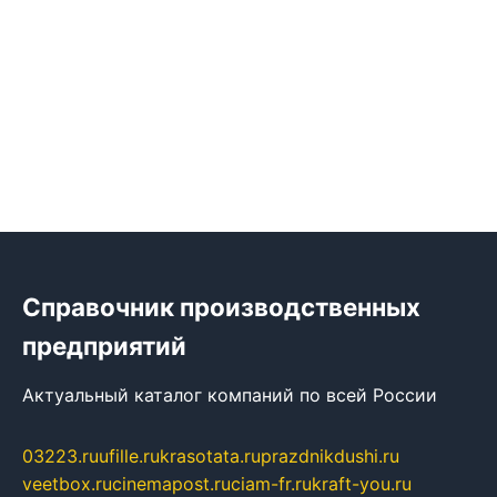
Справочник производственных
предприятий
Актуальный каталог компаний по всей России
03223.ru
ufille.ru
krasotata.ru
prazdnikdushi.ru
veetbox.ru
cinemapost.ru
ciam-fr.ru
kraft-you.ru