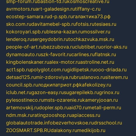
smp-forum.ru
bastion-td.ru
kosmoscreative.ru
avrmotors.ru
art-galadesign.ru
tiffany-c.ru
ecostep-samara.ru
d-p.spb.ru
галактика73.рф
sko.com.ru
davitamebel-spb.ru
fotsis.ru
tesiaes.ru
kokoroyari.spb.ru
blesna-kazan.ru
mossilver.ru
lenderoq.ru
sergeydobrin.ru
tochkazvuka.msk.ru
people-of-art.ru
bezzubova.ru
clubtibet.ru
orior-aks.ru
dynamoauto.ru
szk-favorit.ru
carlines.ru
flatnsk.ru
kingbolenskaner.ru
alex-motor.ru
astroline.net.ru
act1.spb.ru
polyglot.com.ru
gidlipetsk.ru
ooo-driada.ru
detsad125.ru
mir-zdoroviya.ru
bruslanovo.ru
siterem.ru
council.spb.ru
лодкипатриот.рф
kafekolizey.ru
iclub.net.ru
gazon-easy.ru
sugarepilekb.ru
grinox.ru
pylesostineco.ru
msts-ozarenie.ru
kameryjooan.ru
artemovskij.ru
dopler.spb.ru
aid70.ru
metall-perm.ru
ndm.msk.ru
ratingzooshop.ru
apiaccess.ru
globalautotrade.info
bezverhovskoe.ru
drsschool.ru
ZOOSMART.SPB.RU
dalakony.ru
medikijob.ru