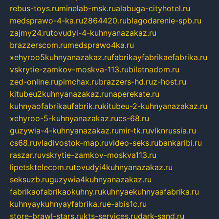
rebus-toys.ru
minelab-msk.ru
alabuga-cityhotel.ru
medsprawo-4-ka.ru
2864420.ru
blagodarenie-spb.ru
zajmy24.ru
tovudyi-4-kuhnyanazakaz.ru
brazzerscom.ru
medsprawo4ka.ru
xehyroo5kuhnyanazakaz.ru
fabrikayfabrikaefabrika.ru
vskrytie-zamkov-moskva-113.ru
biletnadom.ru
zed-online.ru
pimchax.ru
brazzers-hd.ru
z-host.ru
kitubeu2kuhnyanazakaz.ru
naperekate.ru
kuhnyaofabrikaufabrik.ru
kitubeu-2-kuhnyanazakaz.ru
xehyroo-5-kuhnyanazakaz.ru
cs-68.ru
guzywia-4-kuhnyanazakaz.ru
mir-tk.ru
vlknrussia.ru
cs68.ru
vladivostok-map.ru
video-seks.ru
bankaribi.ru
raszar.ru
vskrytie-zamkov-moskva113.ru
lipetsktelecom.ru
tovudyi4kuhnyanazakaz.ru
seksuzb.ru
guzywia4kuhnyanazakaz.ru
fabrikaofabrikaokuhny.ru
kuhnyaekuhnyaafabrika.ru
kuhnyaykuhnyayfabrika.ru
e-abis1c.ru
store-brawl-stars.ru
kts-services.ru
dark-sand.ru