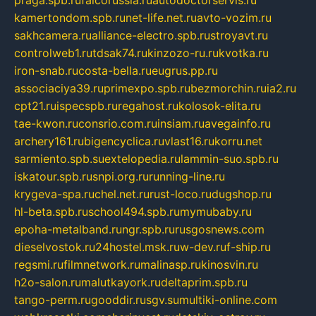
kamertondom.spb.ru
net-life.net.ru
avto-vozim.ru
sakhcamera.ru
alliance-electro.spb.ru
stroyavt.ru
controlweb1.ru
tdsak74.ru
kinzozo-ru.ru
kvotka.ru
iron-snab.ru
costa-bella.ru
eugrus.pp.ru
associaciya39.ru
primexpo.spb.ru
bezmorchin.ru
ia2.ru
cpt21.ru
ispecspb.ru
regahost.ru
kolosok-elita.ru
tae-kwon.ru
consrio.com.ru
insiam.ru
avegainfo.ru
archery161.ru
bigencyclica.ru
vlast16.ru
korru.net
sarmiento.spb.su
extelopedia.ru
lammin-suo.spb.ru
iskatour.spb.ru
snpi.org.ru
running-line.ru
krygeva-spa.ru
chel.net.ru
rust-loco.ru
dugshop.ru
hl-beta.spb.ru
school494.spb.ru
mymubaby.ru
epoha-metalband.ru
ngr.spb.ru
rusgosnews.com
dieselvostok.ru
24hostel.msk.ru
w-dev.ru
f-ship.ru
regsmi.ru
filmnetwork.ru
malinasp.ru
kinosvin.ru
h2o-salon.ru
malutkayork.ru
deltaprim.spb.ru
tango-perm.ru
gooddir.ru
sgv.su
multiki-online.com