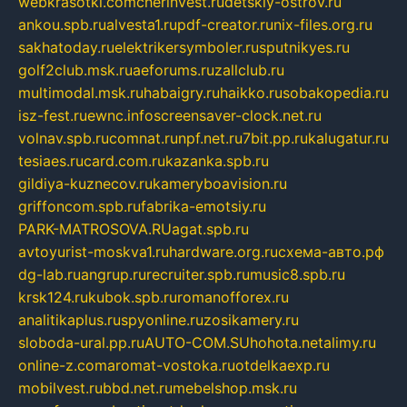
webkrasotki.com
cherinvest.ru
detskiy-ostrov.ru
ankou.spb.ru
alvesta1.ru
pdf-creator.ru
nix-files.org.ru
sakhatoday.ru
elektrikersymboler.ru
sputnikyes.ru
golf2club.msk.ru
aeforums.ru
zallclub.ru
multimodal.msk.ru
habaigry.ru
haikko.ru
sobakopedia.ru
isz-fest.ru
ewnc.info
screensaver-clock.net.ru
volnav.spb.ru
comnat.ru
npf.net.ru
7bit.pp.ru
kalugatur.ru
tesiaes.ru
card.com.ru
kazanka.spb.ru
gildiya-kuznecov.ru
kameryboavision.ru
griffoncom.spb.ru
fabrika-emotsiy.ru
PARK-MATROSOVA.RU
agat.spb.ru
avtoyurist-moskva1.ru
hardware.org.ru
схема-авто.рф
dg-lab.ru
angrup.ru
recruiter.spb.ru
music8.spb.ru
krsk124.ru
kubok.spb.ru
romanofforex.ru
analitikaplus.ru
spyonline.ru
zosikamery.ru
sloboda-ural.pp.ru
AUTO-COM.SU
hohota.net
alimy.ru
online-z.com
aromat-vostoka.ru
otdelkaexp.ru
mobilvest.ru
bbd.net.ru
mebelshop.msk.ru