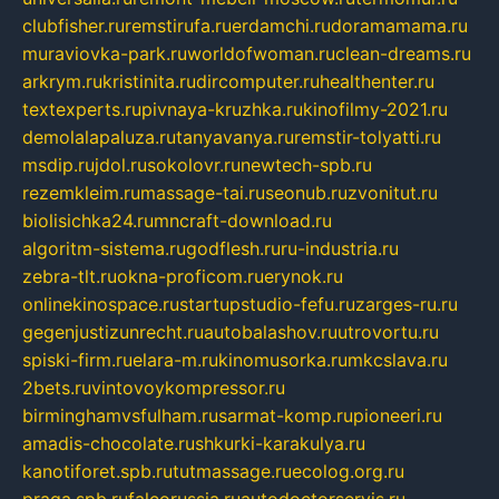
clubfisher.ru
remstirufa.ru
erdamchi.ru
doramamama.ru
muraviovka-park.ru
worldofwoman.ru
clean-dreams.ru
arkrym.ru
kristinita.ru
dircomputer.ru
healthenter.ru
textexperts.ru
pivnaya-kruzhka.ru
kinofilmy-2021.ru
demolalapaluza.ru
tanyavanya.ru
remstir-tolyatti.ru
msdip.ru
jdol.ru
sokolovr.ru
newtech-spb.ru
rezemkleim.ru
massage-tai.ru
seonub.ru
zvonitut.ru
biolisichka24.ru
mncraft-download.ru
algoritm-sistema.ru
godflesh.ru
ru-industria.ru
zebra-tlt.ru
okna-proficom.ru
erynok.ru
onlinekinospace.ru
startupstudio-fefu.ru
zarges-ru.ru
gegenjustizunrecht.ru
autobalashov.ru
utrovortu.ru
spiski-firm.ru
elara-m.ru
kinomusorka.ru
mkcslava.ru
2bets.ru
vintovoykompressor.ru
birminghamvsfulham.ru
sarmat-komp.ru
pioneeri.ru
amadis-chocolate.ru
shkurki-karakulya.ru
kanotiforet.spb.ru
tutmassage.ru
ecolog.org.ru
praga.spb.ru
falcorussia.ru
autodoctorservis.ru