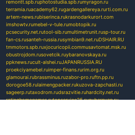
remontt.spb.ru
photostudia.spb.ru
myragon.ru
terramia.ru
academy62.ru
gardengallereya.ru
rti.com.ru
artem-news.ru
biserinca.ru
krasnodarkurort.com
imshowtv.ru
mebel-v-tule.ru
mobtopik.ru
pcsecurity.net.ru
tool-sib.ru
multimetrunit.ru
sp-tour.ru
fan-cs.ru
santeh-russia.ru
symbian9.net.ru
DSHAIR.RU
tmmotors.spb.ru
xjocuricopii.com
musavtomat.msk.ru
obustrojdom.ru
sovetcik.ru
ybaranovskaya.ru
ppknews.ru
cult-alshei.ru
JAPANRUSSIA.RU
proekciyamebel.ru
imper-finans.ru
rim.org.ru
glamourai.ru
brassminus.ru
zabor-pro.ru
ftn.pp.ru
dorogoe58.ru
laimengpacker.ru
kuzova-zapchasti.ru
sageerp.ru
taxodrom.ru
dsrazvitie.ru
hardcity.net.ru
ratinghomegames.ru
topservice25.ru
gubernyan.ru
gtglasslined.ru
ii4.ru
tssport.spb.ru
andorra24.com
blackwallstreet.ru
oboimos.ru
optim-doors.com.ru
ikuch.ru
nycr.org.ru
npa21.ru
vremya-ch.spb.ru
desert000.ru
ivtorgi.ru
ifiori.ru
catalog-statei.ru