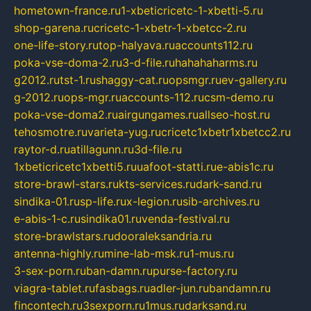
hometown-france.ru
1-xbeticricetc-1-xbetti-5.ru
shop-garena.ru
cricetc-1-xbetr-1-xbetcc-2.ru
one-life-story.ru
top-halyava.ru
accounts112.ru
poka-vse-doma-2.ru
3-d-file.ru
hahahaharms.ru
g2012.ru
tst-1.ru
shaggy-cat.ru
opsmgr.ru
ev-gallery.ru
g-2012.ru
ops-mgr.ru
accounts-112.ru
csm-demo.ru
poka-vse-doma2.ru
airgungames.ru
allseo-host.ru
tehosmotre.ru
varieta-yug.ru
cricetc1xbetr1xbetcc2.ru
raytor-d.ru
atillagunn.ru
3d-file.ru
1xbeticricetc1xbetti5.ru
uafoot-statti.ru
e-abis1c.ru
store-brawl-stars.ru
kts-services.ru
dark-sand.ru
sindika-01.ru
sp-life.ru
x-legion.ru
sib-archives.ru
e-abis-1-c.ru
sindika01.ru
venda-festival.ru
store-brawlstars.ru
dooraleksandria.ru
antenna-highly.ru
mine-lab-msk.ru
1-mus.ru
3-sex-porn.ru
ban-damn.ru
purse-factory.ru
viagra-tablet.ru
fasbags.ru
adler-jun.ru
bandamn.ru
fincontech.ru
3sexporn.ru
1mus.ru
darksand.ru