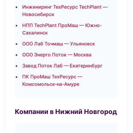
Инжиниринг ТехРесурс TechPlant —
Новосибирск
НПП TechPlant ПроМаш — Южно-
Сахалинск
ООО Лаб Точмаш — Ульяновск
ООО Энерго Поток — Москва
Завод Поток Лаб — Екатеринбург
ПК ПроМаш ТехРесурс —
Комсомольск-на-Амуре
Компании в Нижний Новгород