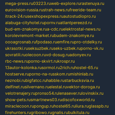
mega-press.ru
03223.ru
web-explore.ru
rastenuya.ru
eurovision-russia.ru
strah-news.ru
freeride-team.ru
itrack-24.ru
sexshopexpress.ru
autostudiopro.ru
alabuga-cityhotel.ru
pornv.ru
atlantpereezd.ru
bud-em-znakomye.ru
a-cdc.ru
elektrostal-news.ru
korolevremont-market.ru
budem-znakomye.ru
oooagrosnab.ru
fpodaso.ru
emfire.ru
pro-otdelky.ru
ukrasotki.ru
seksuzbek.ru
seks-uzbek.ru
porno-vk.ru
sovratili.ru
olecoon.ru
vd-dosug.ru
adonyev.ru
rbc-news.ru
porno-skvirt.ru
krospr.ru
13autor-kolonka.ru
sormol.ru
2rich.ru
hostel-65.ru
hostserve.ru
porno-na-russkom.ru
mishinlab.ru
neznobi.ru
bigfatcc.ru
habble.ru
starbucksvia.ru
delfinet.ru
silvernano.ru
elestal.ru
vektor-doroga.ru
velotrenajery.ru
pronso54.ru
lenasever.ru
lovinskix.ru
show-pets.ru
smartnews03.ru
discofoxworld.ru
miraclecoon.ru
pongup.ru
hostel65.ru
liura.ru
glasspb.ru
firehunters.ru
gribowo.ru
gnalis.ru
bulkitula.ru