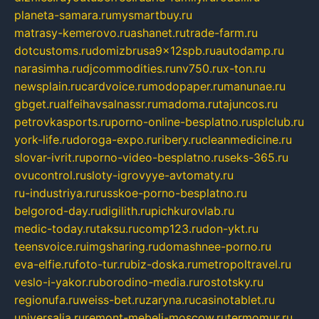
planeta-samara.ru
mysmartbuy.ru
matrasy-kemerovo.ru
ashanet.ru
trade-farm.ru
dotcustoms.ru
domizbrusa9x12spb.ru
autodamp.ru
narasimha.ru
djcommodities.ru
nv750.ru
x-ton.ru
newsplain.ru
cardvoice.ru
modopaper.ru
manunae.ru
gbget.ru
alfeihavsalnassr.ru
madoma.ru
tajuncos.ru
petrovkasports.ru
porno-online-besplatno.ru
splclub.ru
york-life.ru
doroga-expo.ru
ribery.ru
cleanmedicine.ru
slovar-ivrit.ru
porno-video-besplatno.ru
seks-365.ru
ovucontrol.ru
sloty-igrovyye-avtomaty.ru
ru-industriya.ru
russkoe-porno-besplatno.ru
belgorod-day.ru
digilith.ru
pichkurovlab.ru
medic-today.ru
taksu.ru
comp123.ru
don-ykt.ru
teensvoice.ru
imgsharing.ru
domashnee-porno.ru
eva-elfie.ru
foto-tur.ru
biz-doska.ru
metropoltravel.ru
veslo-i-yakor.ru
borodino-media.ru
rostotsky.ru
regionufa.ru
weiss-bet.ru
zaryna.ru
casinotablet.ru
universalia.ru
remont-mebeli-moscow.ru
termomur.ru