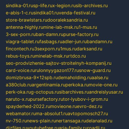
sindika-01.ru
sp-life.ru
x-legion.ru
sib-archives.ru
e-abis-1-c.ru
sindika01.ru
venda-festival.ru
store-brawlstars.ru
dooraleksandria.ru
antenna-highly.ru
mine-lab-msk.ru
1-mus.ru
3-sex-porn.ru
ban-damn.ru
purse-factory.ru
viagra-tablet.ru
fasbags.ru
adler-jun.ru
bandamn.ru
fincontech.ru
3sexporn.ru
1mus.ru
darksand.ru
rebus-toys.ru
minelab-msk.ru
rtdco.ru
seo-prodvizhenie-sajtov-stroitelnyh-kompanij.ru
card-voice.ru
rulonnyygazon177.ru
snow-guard.ru
domizbrusa-9x12spb.ru
demaholding.ru
aalse.ru
a380club.ru
argentinamia.ru
perkoka.ru
movie-one.ru
perk-oka.ru
g-octopus.ru
sibarchives.ru
andreislyusar.ru
naruto-x.ru
pursefactory.ru
tor-lyubov-i-grom.ru
spayderhed-2022.ru
movieone.ru
evro-dez.ru
webamator.ru
ma-absolut1.ru
avtopomosch27.ru
nv-750.ru
news-plain.ru
nertansaga.ru
delanalad.ru
dizfiles.ru
youtubefree.ru
aria-family.ru
roadli.ru