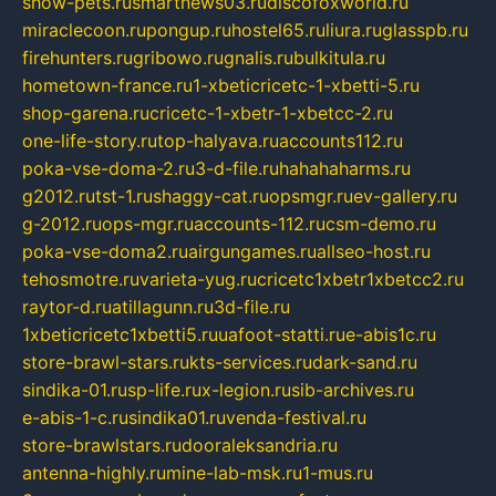
show-pets.ru
smartnews03.ru
discofoxworld.ru
miraclecoon.ru
pongup.ru
hostel65.ru
liura.ru
glasspb.ru
firehunters.ru
gribowo.ru
gnalis.ru
bulkitula.ru
hometown-france.ru
1-xbeticricetc-1-xbetti-5.ru
shop-garena.ru
cricetc-1-xbetr-1-xbetcc-2.ru
one-life-story.ru
top-halyava.ru
accounts112.ru
poka-vse-doma-2.ru
3-d-file.ru
hahahaharms.ru
g2012.ru
tst-1.ru
shaggy-cat.ru
opsmgr.ru
ev-gallery.ru
g-2012.ru
ops-mgr.ru
accounts-112.ru
csm-demo.ru
poka-vse-doma2.ru
airgungames.ru
allseo-host.ru
tehosmotre.ru
varieta-yug.ru
cricetc1xbetr1xbetcc2.ru
raytor-d.ru
atillagunn.ru
3d-file.ru
1xbeticricetc1xbetti5.ru
uafoot-statti.ru
e-abis1c.ru
store-brawl-stars.ru
kts-services.ru
dark-sand.ru
sindika-01.ru
sp-life.ru
x-legion.ru
sib-archives.ru
e-abis-1-c.ru
sindika01.ru
venda-festival.ru
store-brawlstars.ru
dooraleksandria.ru
antenna-highly.ru
mine-lab-msk.ru
1-mus.ru