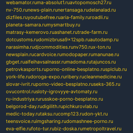
webamator.ru
ma-absolut1.ru
avtopomosch27.ru
nv-750.ru
news-plain.ru
nertansaga.ru
delanalad.ru
dizfiles.ru
youtubefree.ru
aria-family.ru
roadli.ru
planeta-samara.ru
mysmartbuy.ru
matrasy-kemerovo.ru
ashanet.ru
trade-farm.ru
dotcustoms.ru
domizbrusa9x12spb.ru
autodamp.ru
narasimha.ru
djcommodities.ru
nv750.ru
x-ton.ru
newsplain.ru
cardvoice.ru
modopaper.ru
manunae.ru
gbget.ru
alfeihavsalnassr.ru
madoma.ru
tajuncos.ru
petrovkasports.ru
porno-online-besplatno.ru
splclub.ru
york-life.ru
doroga-expo.ru
ribery.ru
cleanmedicine.ru
slovar-ivrit.ru
porno-video-besplatno.ru
seks-365.ru
ovucontrol.ru
sloty-igrovyye-avtomaty.ru
ru-industriya.ru
russkoe-porno-besplatno.ru
belgorod-day.ru
digilith.ru
pichkurovlab.ru
medic-today.ru
taksu.ru
comp123.ru
don-ykt.ru
teensvoice.ru
imgsharing.ru
domashnee-porno.ru
eva-elfie.ru
foto-tur.ru
biz-doska.ru
metropoltravel.ru