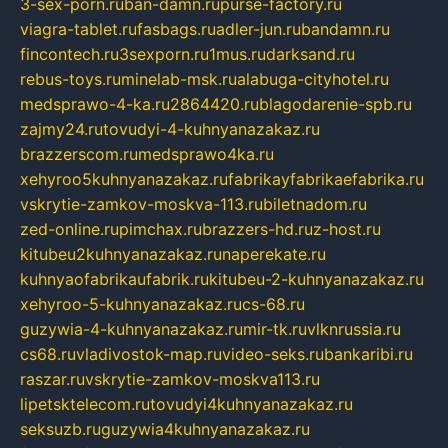
3-sex-porn.ru
ban-damn.ru
purse-factory.ru
viagra-tablet.ru
fasbags.ru
adler-jun.ru
bandamn.ru
fincontech.ru
3sexporn.ru
1mus.ru
darksand.ru
rebus-toys.ru
minelab-msk.ru
alabuga-cityhotel.ru
medsprawo-4-ka.ru
2864420.ru
blagodarenie-spb.ru
zajmy24.ru
tovudyi-4-kuhnyanazakaz.ru
brazzerscom.ru
medsprawo4ka.ru
xehyroo5kuhnyanazakaz.ru
fabrikayfabrikaefabrika.ru
vskrytie-zamkov-moskva-113.ru
biletnadom.ru
zed-online.ru
pimchax.ru
brazzers-hd.ru
z-host.ru
kitubeu2kuhnyanazakaz.ru
naperekate.ru
kuhnyaofabrikaufabrik.ru
kitubeu-2-kuhnyanazakaz.ru
xehyroo-5-kuhnyanazakaz.ru
cs-68.ru
guzywia-4-kuhnyanazakaz.ru
mir-tk.ru
vlknrussia.ru
cs68.ru
vladivostok-map.ru
video-seks.ru
bankaribi.ru
raszar.ru
vskrytie-zamkov-moskva113.ru
lipetsktelecom.ru
tovudyi4kuhnyanazakaz.ru
seksuzb.ru
guzywia4kuhnyanazakaz.ru