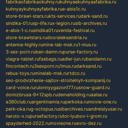
fabrikaofabrikaokuhny.ru
kuhnyaekuhnyaafabrika.ru
kuhnyaykuhnyayfabrika.ru
e-abis1c.ru
store-brawl-stars.ru
kts-services.ru
dark-sand.ru
sindika-01.ru
sp-life.ru
x-legion.ru
sib-archives.ru
e-abis-1-c.ru
sindika01.ru
venda-festival.ru
store-brawlstars.ru
dooraleksandria.ru
antenna-highly.ru
mine-lab-msk.ru
1-mus.ru
3-sex-porn.ru
ban-damn.ru
purse-factory.ru
viagra-tablet.ru
fasbags.ru
adler-jun.ru
bandamn.ru
fincontech.ru
3sexporn.ru
1mus.ru
darksand.ru
rebus-toys.ru
minelab-msk.ru
rtdco.ru
seo-prodvizhenie-sajtov-stroitelnyh-kompanij.ru
card-voice.ru
rulonnyygazon177.ru
snow-guard.ru
domizbrusa-9x12spb.ru
demaholding.ru
aalse.ru
a380club.ru
argentinamia.ru
perkoka.ru
movie-one.ru
perk-oka.ru
g-octopus.ru
sibarchives.ru
andreislyusar.ru
naruto-x.ru
pursefactory.ru
tor-lyubov-i-grom.ru
spayderhed-2022.ru
movieone.ru
evro-dez.ru