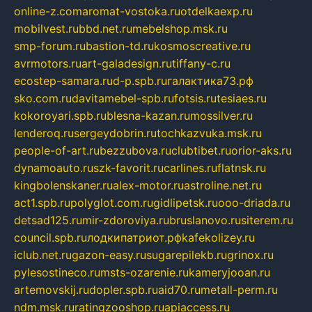
online-z.com
aromat-vostoka.ru
otdelkaexp.ru
mobilvest.ru
bbd.net.ru
mebelshop.msk.ru
smp-forum.ru
bastion-td.ru
kosmoscreative.ru
avrmotors.ru
art-galadesign.ru
tiffany-c.ru
ecostep-samara.ru
d-p.spb.ru
галактика73.рф
sko.com.ru
davitamebel-spb.ru
fotsis.ru
tesiaes.ru
kokoroyari.spb.ru
blesna-kazan.ru
mossilver.ru
lenderoq.ru
sergeydobrin.ru
tochkazvuka.msk.ru
people-of-art.ru
bezzubova.ru
clubtibet.ru
orior-aks.ru
dynamoauto.ru
szk-favorit.ru
carlines.ru
flatnsk.ru
kingbolenskaner.ru
alex-motor.ru
astroline.net.ru
act1.spb.ru
polyglot.com.ru
gidlipetsk.ru
ooo-driada.ru
detsad125.ru
mir-zdoroviya.ru
bruslanovo.ru
siterem.ru
council.spb.ru
лодкипатриот.рф
kafekolizey.ru
iclub.net.ru
gazon-easy.ru
sugarepilekb.ru
grinox.ru
pylesostineco.ru
msts-ozarenie.ru
kameryjooan.ru
artemovskij.ru
dopler.spb.ru
aid70.ru
metall-perm.ru
ndm.msk.ru
ratingzooshop.ru
apiaccess.ru