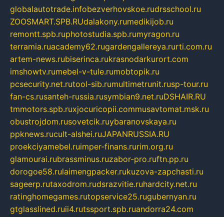
globalautotrade.info
bezverhovskoe.ru
drsschool.ru
ZOOSMART.SPB.RU
dalakony.ru
medikijob.ru
remontt.spb.ru
photostudia.spb.ru
myragon.ru
terramia.ru
academy62.ru
gardengallereya.ru
rti.com.ru
artem-news.ru
biserinca.ru
krasnodarkurort.com
imshowtv.ru
mebel-v-tule.ru
mobtopik.ru
pcsecurity.net.ru
tool-sib.ru
multimetrunit.ru
sp-tour.ru
fan-cs.ru
santeh-russia.ru
symbian9.net.ru
DSHAIR.RU
tmmotors.spb.ru
xjocuricopii.com
musavtomat.msk.ru
obustrojdom.ru
sovetcik.ru
ybaranovskaya.ru
ppknews.ru
cult-alshei.ru
JAPANRUSSIA.RU
proekciyamebel.ru
imper-finans.ru
rim.org.ru
glamourai.ru
brassminus.ru
zabor-pro.ru
ftn.pp.ru
dorogoe58.ru
laimengpacker.ru
kuzova-zapchasti.ru
sageerp.ru
taxodrom.ru
dsrazvitie.ru
hardcity.net.ru
ratinghomegames.ru
topservice25.ru
gubernyan.ru
gtglasslined.ru
ii4.ru
tssport.spb.ru
andorra24.com
blackwallstreet.ru
oboimos.ru
optim-doors.com.ru