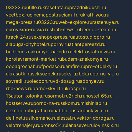
03223.ru
ufille.ru
krasotata.ru
prazdnikdushi.ru
veetbox.ru
cinemapost.ru
ciam-fr.ru
kraft-you.ru
mega-press.ru
03223.ru
web-explore.ru
rastenuya.ru
eurovision-russia.ru
strah-news.ru
freeride-team.ru
itrack-24.ru
sexshopexpress.ru
autostudiopro.ru
alabuga-cityhotel.ru
pornv.ru
atlantpereezd.ru
bud-em-znakomye.ru
a-cdc.ru
elektrostal-news.ru
korolevremont-market.ru
budem-znakomye.ru
oooagrosnab.ru
fpodaso.ru
emfire.ru
pro-otdelky.ru
ukrasotki.ru
seksuzbek.ru
seks-uzbek.ru
porno-vk.ru
sovratili.ru
olecoon.ru
vd-dosug.ru
adonyev.ru
rbc-news.ru
porno-skvirt.ru
krospr.ru
13autor-kolonka.ru
sormol.ru
2rich.ru
hostel-65.ru
hostserve.ru
porno-na-russkom.ru
mishinlab.ru
neznobi.ru
bigfatcc.ru
habble.ru
starbucksvia.ru
delfinet.ru
silvernano.ru
elestal.ru
vektor-doroga.ru
velotrenajery.ru
pronso54.ru
lenasever.ru
lovinskix.ru