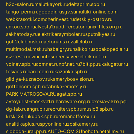
h2o-salon.ru
malutkayork.ru
deltaprim.spb.ru
tango-perm.ru
gooddir.ru
sgv.su
multiki-online.com
webkrasotki.com
cherinvest.ru
detskiy-ostrov.ru
ankou.spb.ru
alvesta1.ru
pdf-creator.ru
nix-files.org.ru
sakhatoday.ru
elektrikersymboler.ru
sputnikyes.ru
golf2club.msk.ru
aeforums.ru
zallclub.ru
multimodal.msk.ru
habaigry.ru
haikko.ru
sobakopedia.ru
isz-fest.ru
ewnc.info
screensaver-clock.net.ru
volnav.spb.ru
comnat.ru
npf.net.ru
7bit.pp.ru
kalugatur.ru
tesiaes.ru
card.com.ru
kazanka.spb.ru
gildiya-kuznecov.ru
kameryboavision.ru
griffoncom.spb.ru
fabrika-emotsiy.ru
PARK-MATROSOVA.RU
agat.spb.ru
avtoyurist-moskva1.ru
hardware.org.ru
схема-авто.рф
dg-lab.ru
angrup.ru
recruiter.spb.ru
music8.spb.ru
krsk124.ru
kubok.spb.ru
romanofforex.ru
analitikaplus.ru
spyonline.ru
zosikamery.ru
sloboda-ural.pp.ru
AUTO-COM.SU
hohota.net
alimy.ru