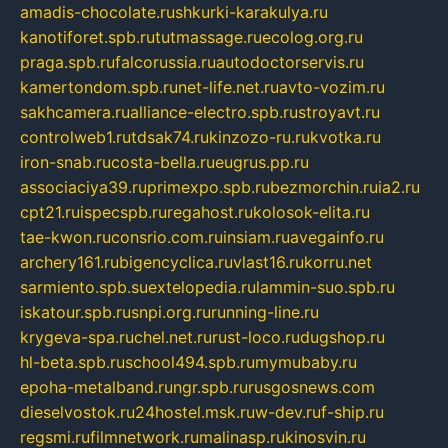
amadis-chocolate.ru
shkurki-karakulya.ru
kanotiforet.spb.ru
tutmassage.ru
ecolog.org.ru
praga.spb.ru
falcorussia.ru
autodoctorservis.ru
kamertondom.spb.ru
net-life.net.ru
avto-vozim.ru
sakhcamera.ru
alliance-electro.spb.ru
stroyavt.ru
controlweb1.ru
tdsak74.ru
kinzozo-ru.ru
kvotka.ru
iron-snab.ru
costa-bella.ru
eugrus.pp.ru
associaciya39.ru
primexpo.spb.ru
bezmorchin.ru
ia2.ru
cpt21.ru
ispecspb.ru
regahost.ru
kolosok-elita.ru
tae-kwon.ru
consrio.com.ru
insiam.ru
avegainfo.ru
archery161.ru
bigencyclica.ru
vlast16.ru
korru.net
sarmiento.spb.su
extelopedia.ru
lammin-suo.spb.ru
iskatour.spb.ru
snpi.org.ru
running-line.ru
krygeva-spa.ru
chel.net.ru
rust-loco.ru
dugshop.ru
hl-beta.spb.ru
school494.spb.ru
mymubaby.ru
epoha-metalband.ru
ngr.spb.ru
rusgosnews.com
dieselvostok.ru
24hostel.msk.ru
w-dev.ru
f-ship.ru
regsmi.ru
filmnetwork.ru
malinasp.ru
kinosvin.ru