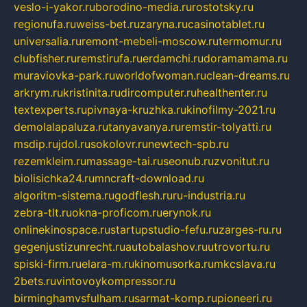
veslo-i-yakor.ru
borodino-media.ru
rostotsky.ru
regionufa.ru
weiss-bet.ru
zaryna.ru
casinotablet.ru
universalia.ru
remont-mebeli-moscow.ru
termomur.ru
clubfisher.ru
remstirufa.ru
erdamchi.ru
doramamama.ru
muraviovka-park.ru
worldofwoman.ru
clean-dreams.ru
arkrym.ru
kristinita.ru
dircomputer.ru
healthenter.ru
textexperts.ru
pivnaya-kruzhka.ru
kinofilmy-2021.ru
demolalapaluza.ru
tanyavanya.ru
remstir-tolyatti.ru
msdip.ru
jdol.ru
sokolovr.ru
newtech-spb.ru
rezemkleim.ru
massage-tai.ru
seonub.ru
zvonitut.ru
biolisichka24.ru
mncraft-download.ru
algoritm-sistema.ru
godflesh.ru
ru-industria.ru
zebra-tlt.ru
okna-proficom.ru
erynok.ru
onlinekinospace.ru
startupstudio-fefu.ru
zarges-ru.ru
gegenjustizunrecht.ru
autobalashov.ru
utrovortu.ru
spiski-firm.ru
elara-m.ru
kinomusorka.ru
mkcslava.ru
2bets.ru
vintovoykompressor.ru
birminghamvsfulham.ru
sarmat-komp.ru
pioneeri.ru