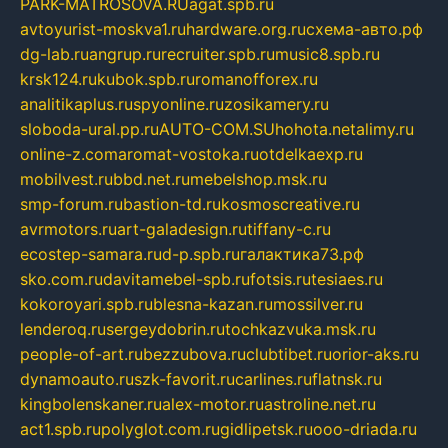
PARK-MATROSOVA.RU
agat.spb.ru
avtoyurist-moskva1.ru
hardware.org.ru
схема-авто.рф
dg-lab.ru
angrup.ru
recruiter.spb.ru
music8.spb.ru
krsk124.ru
kubok.spb.ru
romanofforex.ru
analitikaplus.ru
spyonline.ru
zosikamery.ru
sloboda-ural.pp.ru
AUTO-COM.SU
hohota.net
alimy.ru
online-z.com
aromat-vostoka.ru
otdelkaexp.ru
mobilvest.ru
bbd.net.ru
mebelshop.msk.ru
smp-forum.ru
bastion-td.ru
kosmoscreative.ru
avrmotors.ru
art-galadesign.ru
tiffany-c.ru
ecostep-samara.ru
d-p.spb.ru
галактика73.рф
sko.com.ru
davitamebel-spb.ru
fotsis.ru
tesiaes.ru
kokoroyari.spb.ru
blesna-kazan.ru
mossilver.ru
lenderoq.ru
sergeydobrin.ru
tochkazvuka.msk.ru
people-of-art.ru
bezzubova.ru
clubtibet.ru
orior-aks.ru
dynamoauto.ru
szk-favorit.ru
carlines.ru
flatnsk.ru
kingbolenskaner.ru
alex-motor.ru
astroline.net.ru
act1.spb.ru
polyglot.com.ru
gidlipetsk.ru
ooo-driada.ru