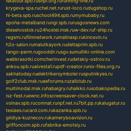
iskatour.spb.ru
snpi.org.ru
running-line.ru
krygeva-spa.ru
chel.net.ru
rust-loco.ru
dugshop.ru
hl-beta.spb.ru
school494.spb.ru
mymubaby.ru
epoha-metalband.ru
ngr.spb.ru
rusgosnews.com
dieselvostok.ru
24hostel.msk.ru
w-dev.ru
f-ship.ru
regsmi.ru
filmnetwork.ru
malinasp.ru
kinosvin.ru
h2o-salon.ru
malutkayork.ru
deltaprim.spb.ru
tango-perm.ru
gooddir.ru
sgv.su
multiki-online.com
webkrasotki.com
cherinvest.ru
detskiy-ostrov.ru
ankou.spb.ru
alvesta1.ru
pdf-creator.ru
nix-files.org.ru
sakhatoday.ru
elektrikersymboler.ru
sputnikyes.ru
golf2club.msk.ru
aeforums.ru
zallclub.ru
multimodal.msk.ru
habaigry.ru
haikko.ru
sobakopedia.ru
isz-fest.ru
ewnc.info
screensaver-clock.net.ru
volnav.spb.ru
comnat.ru
npf.net.ru
7bit.pp.ru
kalugatur.ru
tesiaes.ru
card.com.ru
kazanka.spb.ru
gildiya-kuznecov.ru
kameryboavision.ru
griffoncom.spb.ru
fabrika-emotsiy.ru