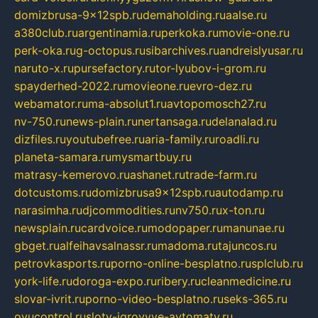
domizbrusa-9x12spb.ru
demaholding.ru
aalse.ru
a380club.ru
argentinamia.ru
perkoka.ru
movie-one.ru
perk-oka.ru
g-octopus.ru
sibarchives.ru
andreislyusar.ru
naruto-x.ru
pursefactory.ru
tor-lyubov-i-grom.ru
spayderhed-2022.ru
movieone.ru
evro-dez.ru
webamator.ru
ma-absolut1.ru
avtopomosch27.ru
nv-750.ru
news-plain.ru
nertansaga.ru
delanalad.ru
dizfiles.ru
youtubefree.ru
aria-family.ru
roadli.ru
planeta-samara.ru
mysmartbuy.ru
matrasy-kemerovo.ru
ashanet.ru
trade-farm.ru
dotcustoms.ru
domizbrusa9x12spb.ru
autodamp.ru
narasimha.ru
djcommodities.ru
nv750.ru
x-ton.ru
newsplain.ru
cardvoice.ru
modopaper.ru
manunae.ru
gbget.ru
alfeihavsalnassr.ru
madoma.ru
tajuncos.ru
petrovkasports.ru
porno-online-besplatno.ru
splclub.ru
york-life.ru
doroga-expo.ru
ribery.ru
cleanmedicine.ru
slovar-ivrit.ru
porno-video-besplatno.ru
seks-365.ru
ovucontrol.ru
sloty-igrovyye-avtomaty.ru