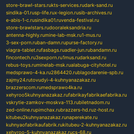
store-brawl-stars.ru
kts-services.ru
dark-sand.ru
sindika-01.ru
sp-life.ru
x-legion.ru
sib-archives.ru
e-abis-1-c.ru
sindika01.ru
venda-festival.ru
store-brawlstars.ru
dooraleksandria.ru
antenna-highly.ru
mine-lab-msk.ru
1-mus.ru
3-sex-porn.ru
ban-damn.ru
purse-factory.ru
viagra-tablet.ru
fasbags.ru
adler-jun.ru
bandamn.ru
fincontech.ru
3sexporn.ru
1mus.ru
darksand.ru
rebus-toys.ru
minelab-msk.ru
alabuga-cityhotel.ru
medsprawo-4-ka.ru
2864420.ru
blagodarenie-spb.ru
zajmy24.ru
tovudyi-4-kuhnyanazakaz.ru
brazzerscom.ru
medsprawo4ka.ru
xehyroo5kuhnyanazakaz.ru
fabrikayfabrikaefabrika.ru
vskrytie-zamkov-moskva-113.ru
biletnadom.ru
zed-online.ru
pimchax.ru
brazzers-hd.ru
z-host.ru
kitubeu2kuhnyanazakaz.ru
naperekate.ru
kuhnyaofabrikaufabrik.ru
kitubeu-2-kuhnyanazakaz.ru
xehyroo-5-kuhnyanazakaz.ru
cs-68.ru