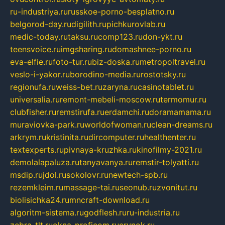
ru-industriya.ru
russkoe-porno-besplatno.ru
belgorod-day.ru
digilith.ru
pichkurovlab.ru
medic-today.ru
taksu.ru
comp123.ru
don-ykt.ru
teensvoice.ru
imgsharing.ru
domashnee-porno.ru
eva-elfie.ru
foto-tur.ru
biz-doska.ru
metropoltravel.ru
veslo-i-yakor.ru
borodino-media.ru
rostotsky.ru
regionufa.ru
weiss-bet.ru
zaryna.ru
casinotablet.ru
universalia.ru
remont-mebeli-moscow.ru
termomur.ru
clubfisher.ru
remstirufa.ru
erdamchi.ru
doramamama.ru
muraviovka-park.ru
worldofwoman.ru
clean-dreams.ru
arkrym.ru
kristinita.ru
dircomputer.ru
healthenter.ru
textexperts.ru
pivnaya-kruzhka.ru
kinofilmy-2021.ru
demolalapaluza.ru
tanyavanya.ru
remstir-tolyatti.ru
msdip.ru
jdol.ru
sokolovr.ru
newtech-spb.ru
rezemkleim.ru
massage-tai.ru
seonub.ru
zvonitut.ru
biolisichka24.ru
mncraft-download.ru
algoritm-sistema.ru
godflesh.ru
ru-industria.ru