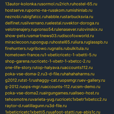
13autor-kolonka.ru
sormol.ru
2rich.ru
hostel-65.ru
hostserve.ru
porno-na-russkom.ru
mishinlab.ru
neznobi.ru
bigfatcc.ru
habble.ru
starbucksvia.ru
delfinet.ru
silvernano.ru
elestal.ru
vektor-doroga.ru
velotrenajery.ru
pronso54.ru
lenasever.ru
lovinskix.ru
show-pets.ru
smartnews03.ru
discofoxworld.ru
miraclecoon.ru
pongup.ru
hostel65.ru
liura.ru
glasspb.ru
firehunters.ru
gribowo.ru
gnalis.ru
bulkitula.ru
hometown-france.ru
1-xbeticricetc-1-xbetti-5.ru
shop-garena.ru
cricetc-1-xbetr-1-xbetcc-2.ru
one-life-story.ru
top-halyava.ru
accounts112.ru
poka-vse-doma-2.ru
3-d-file.ru
hahahaharms.ru
g2012.ru
tst-1.ru
shaggy-cat.ru
opsmgr.ru
ev-gallery.ru
g-2012.ru
ops-mgr.ru
accounts-112.ru
csm-demo.ru
poka-vse-doma2.ru
airgungames.ru
allseo-host.ru
tehosmotre.ru
varieta-yug.ru
cricetc1xbetr1xbetcc2.ru
raytor-d.ru
atillagunn.ru
3d-file.ru
1xbeticricetc1xbetti5.ru
uafoot-statti.ru
e-abis1c.ru