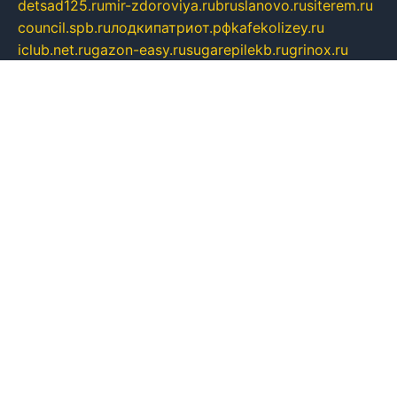
detsad125.ru
mir-zdoroviya.ru
bruslanovo.ru
siterem.ru
council.spb.ru
лодкипатриот.рф
kafekolizey.ru
iclub.net.ru
gazon-easy.ru
sugarepilekb.ru
grinox.ru
pylesostineco.ru
msts-ozarenie.ru
kameryjooan.ru
artemovskij.ru
dopler.spb.ru
aid70.ru
metall-perm.ru
ndm.msk.ru
ratingzooshop.ru
apiaccess.ru
globalautotrade.info
bezverhovskoe.ru
drsschool.ru
ZOOSMART.SPB.RU
dalakony.ru
medikijob.ru
remontt.spb.ru
photostudia.spb.ru
myragon.ru
terramia.ru
academy62.ru
gardengallereya.ru
rti.com.ru
artem-news.ru
biserinca.ru
krasnodarkurort.com
imshowtv.ru
mebel-v-tule.ru
mobtopik.ru
pcsecurity.net.ru
tool-sib.ru
multimetrunit.ru
sp-tour.ru
fan-cs.ru
santeh-russia.ru
symbian9.net.ru
DSHAIR.RU
tmmotors.spb.ru
xjocuricopii.com
musavtomat.msk.ru
obustrojdom.ru
sovetcik.ru
ybaranovskaya.ru
ppknews.ru
cult-alshei.ru
JAPANRUSSIA.RU
proekciyamebel.ru
imper-finans.ru
rim.org.ru