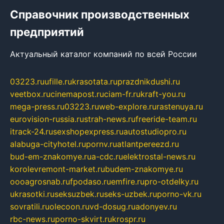
Справочник производственных
предприятий
Актуальный каталог компаний по всей России
03223.ru
ufille.ru
krasotata.ru
prazdnikdushi.ru
veetbox.ru
cinemapost.ru
ciam-fr.ru
kraft-you.ru
mega-press.ru
03223.ru
web-explore.ru
rastenuya.ru
eurovision-russia.ru
strah-news.ru
freeride-team.ru
itrack-24.ru
sexshopexpress.ru
autostudiopro.ru
alabuga-cityhotel.ru
pornv.ru
atlantpereezd.ru
bud-em-znakomye.ru
a-cdc.ru
elektrostal-news.ru
korolevremont-market.ru
budem-znakomye.ru
oooagrosnab.ru
fpodaso.ru
emfire.ru
pro-otdelky.ru
ukrasotki.ru
seksuzbek.ru
seks-uzbek.ru
porno-vk.ru
sovratili.ru
olecoon.ru
vd-dosug.ru
adonyev.ru
rbc-news.ru
porno-skvirt.ru
krospr.ru