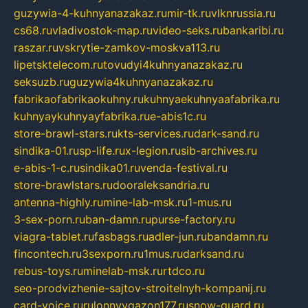
guzywia-4-kuhnyanazakaz.ru
mir-tk.ru
vlknrussia.ru
cs68.ru
vladivostok-map.ru
video-seks.ru
bankaribi.ru
raszar.ru
vskrytie-zamkov-moskva113.ru
lipetsktelecom.ru
tovudyi4kuhnyanazakaz.ru
seksuzb.ru
guzywia4kuhnyanazakaz.ru
fabrikaofabrikaokuhny.ru
kuhnyaekuhnyaafabrika.ru
kuhnyaykuhnyayfabrika.ru
e-abis1c.ru
store-brawl-stars.ru
kts-services.ru
dark-sand.ru
sindika-01.ru
sp-life.ru
x-legion.ru
sib-archives.ru
e-abis-1-c.ru
sindika01.ru
venda-festival.ru
store-brawlstars.ru
dooraleksandria.ru
antenna-highly.ru
mine-lab-msk.ru
1-mus.ru
3-sex-porn.ru
ban-damn.ru
purse-factory.ru
viagra-tablet.ru
fasbags.ru
adler-jun.ru
bandamn.ru
fincontech.ru
3sexporn.ru
1mus.ru
darksand.ru
rebus-toys.ru
minelab-msk.ru
rtdco.ru
seo-prodvizhenie-sajtov-stroitelnyh-kompanij.ru
card-voice.ru
rulonnyygazon177.ru
snow-guard.ru