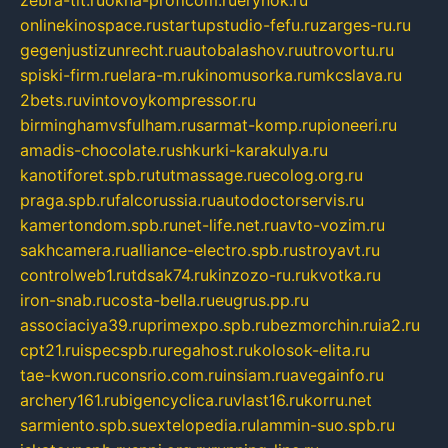
zebra-tlt.ru
okna-proficom.ru
erynok.ru
onlinekinospace.ru
startupstudio-fefu.ru
zarges-ru.ru
gegenjustizunrecht.ru
autobalashov.ru
utrovortu.ru
spiski-firm.ru
elara-m.ru
kinomusorka.ru
mkcslava.ru
2bets.ru
vintovoykompressor.ru
birminghamvsfulham.ru
sarmat-komp.ru
pioneeri.ru
amadis-chocolate.ru
shkurki-karakulya.ru
kanotiforet.spb.ru
tutmassage.ru
ecolog.org.ru
praga.spb.ru
falcorussia.ru
autodoctorservis.ru
kamertondom.spb.ru
net-life.net.ru
avto-vozim.ru
sakhcamera.ru
alliance-electro.spb.ru
stroyavt.ru
controlweb1.ru
tdsak74.ru
kinzozo-ru.ru
kvotka.ru
iron-snab.ru
costa-bella.ru
eugrus.pp.ru
associaciya39.ru
primexpo.spb.ru
bezmorchin.ru
ia2.ru
cpt21.ru
ispecspb.ru
regahost.ru
kolosok-elita.ru
tae-kwon.ru
consrio.com.ru
insiam.ru
avegainfo.ru
archery161.ru
bigencyclica.ru
vlast16.ru
korru.net
sarmiento.spb.su
extelopedia.ru
lammin-suo.spb.ru