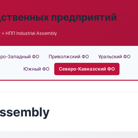
дственных предприятий
г
» НПП Industrial Assembly
ро-Западный ФО
Приволжский ФО
Уральский ФО
Южный ФО
Северо-Кавказский ФО
Assembly