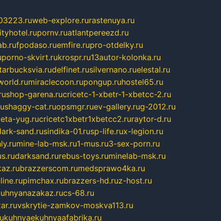
03223.ru
web-explore.ru
rastenuya.ru
tyhotel.ru
pornv.ru
atlantpereezd.ru
b.ru
fpodaso.ru
emfire.ru
pro-otdelky.ru
u
porno-skvirt.ru
krospr.ru
13autor-kolonka.ru
tarbucksvia.ru
delfinet.ru
silvernano.ru
elestal.ru
world.ru
miraclecoon.ru
pongup.ru
hostel65.ru
ru
shop-garena.ru
cricetc-1-xbetr-1-xbetcc-2.ru
ru
shaggy-cat.ru
opsmgr.ru
ev-gallery.ru
g-2012.ru
ieta-yug.ru
cricetc1xbetr1xbetcc2.ru
raytor-d.ru
dark-sand.ru
sindika-01.ru
sp-life.ru
x-legion.ru
ly.ru
mine-lab-msk.ru
1-mus.ru
3-sex-porn.ru
s.ru
darksand.ru
rebus-toys.ru
minelab-msk.ru
az.ru
brazzerscom.ru
medsprawo4ka.ru
line.ru
pimchax.ru
brazzers-hd.ru
z-host.ru
uhnyanazakaz.ru
cs-68.ru
ar.ru
vskrytie-zamkov-moskva113.ru
ru
kuhnyaekuhnyaafabrika.ru