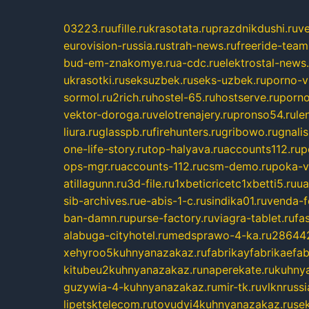
03223.ru
ufille.ru
krasotata.ru
prazdnikdushi.ru
v
eurovision-russia.ru
strah-news.ru
freeride-team
bud-em-znakomye.ru
a-cdc.ru
elektrostal-news.
ukrasotki.ru
seksuzbek.ru
seks-uzbek.ru
porno-v
sormol.ru
2rich.ru
hostel-65.ru
hostserve.ru
porno
vektor-doroga.ru
velotrenajery.ru
pronso54.ru
le
liura.ru
glasspb.ru
firehunters.ru
gribowo.ru
gnalis
one-life-story.ru
top-halyava.ru
accounts112.ru
p
ops-mgr.ru
accounts-112.ru
csm-demo.ru
poka-v
atillagunn.ru
3d-file.ru
1xbeticricetc1xbetti5.ru
ua
sib-archives.ru
e-abis-1-c.ru
sindika01.ru
venda-fe
ban-damn.ru
purse-factory.ru
viagra-tablet.ru
fa
alabuga-cityhotel.ru
medsprawo-4-ka.ru
286442
xehyroo5kuhnyanazakaz.ru
fabrikayfabrikaefab
kitubeu2kuhnyanazakaz.ru
naperekate.ru
kuhnya
guzywia-4-kuhnyanazakaz.ru
mir-tk.ru
vlknrussi
lipetsktelecom.ru
tovudyi4kuhnyanazakaz.ru
se