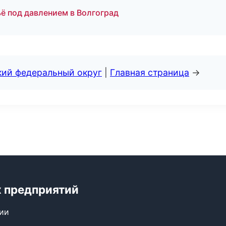
ё под давлением в Волгоград
кий федеральный округ
|
Главная страница
→
 предприятий
сии