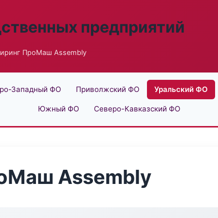
дственных предприятий
иринг ПроМаш Assembly
ро-Западный ФО
Приволжский ФО
Уральский ФО
Южный ФО
Северо-Кавказский ФО
оМаш Assembly