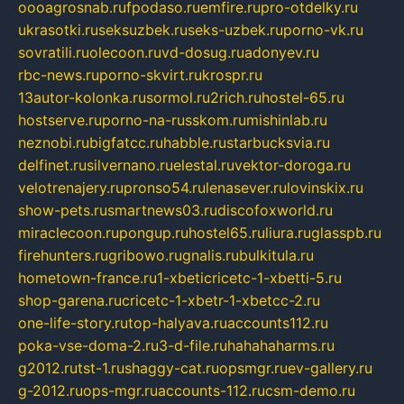
oooagrosnab.ru
fpodaso.ru
emfire.ru
pro-otdelky.ru
ukrasotki.ru
seksuzbek.ru
seks-uzbek.ru
porno-vk.ru
sovratili.ru
olecoon.ru
vd-dosug.ru
adonyev.ru
rbc-news.ru
porno-skvirt.ru
krospr.ru
13autor-kolonka.ru
sormol.ru
2rich.ru
hostel-65.ru
hostserve.ru
porno-na-russkom.ru
mishinlab.ru
neznobi.ru
bigfatcc.ru
habble.ru
starbucksvia.ru
delfinet.ru
silvernano.ru
elestal.ru
vektor-doroga.ru
velotrenajery.ru
pronso54.ru
lenasever.ru
lovinskix.ru
show-pets.ru
smartnews03.ru
discofoxworld.ru
miraclecoon.ru
pongup.ru
hostel65.ru
liura.ru
glasspb.ru
firehunters.ru
gribowo.ru
gnalis.ru
bulkitula.ru
hometown-france.ru
1-xbeticricetc-1-xbetti-5.ru
shop-garena.ru
cricetc-1-xbetr-1-xbetcc-2.ru
one-life-story.ru
top-halyava.ru
accounts112.ru
poka-vse-doma-2.ru
3-d-file.ru
hahahaharms.ru
g2012.ru
tst-1.ru
shaggy-cat.ru
opsmgr.ru
ev-gallery.ru
g-2012.ru
ops-mgr.ru
accounts-112.ru
csm-demo.ru