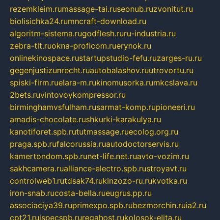
rezemkleim.ru
massage-tai.ru
seonub.ru
zvonitut.ru
biolisichka24.ru
mncraft-download.ru
algoritm-sistema.ru
godflesh.ru
ru-industria.ru
zebra-tlt.ru
okna-proficom.ru
erynok.ru
onlinekinospace.ru
startupstudio-fefu.ru
zarges-ru.ru
gegenjustizunrecht.ru
autobalashov.ru
utrovortu.ru
spiski-firm.ru
elara-m.ru
kinomusorka.ru
mkcslava.ru
2bets.ru
vintovoykompressor.ru
birminghamvsfulham.ru
sarmat-komp.ru
pioneeri.ru
amadis-chocolate.ru
shkurki-karakulya.ru
kanotiforet.spb.ru
tutmassage.ru
ecolog.org.ru
praga.spb.ru
falcorussia.ru
autodoctorservis.ru
kamertondom.spb.ru
net-life.net.ru
avto-vozim.ru
sakhcamera.ru
alliance-electro.spb.ru
stroyavt.ru
controlweb1.ru
tdsak74.ru
kinzozo-ru.ru
kvotka.ru
iron-snab.ru
costa-bella.ru
eugrus.pp.ru
associaciya39.ru
primexpo.spb.ru
bezmorchin.ru
ia2.ru
cpt21.ru
ispecspb.ru
regahost.ru
kolosok-elita.ru