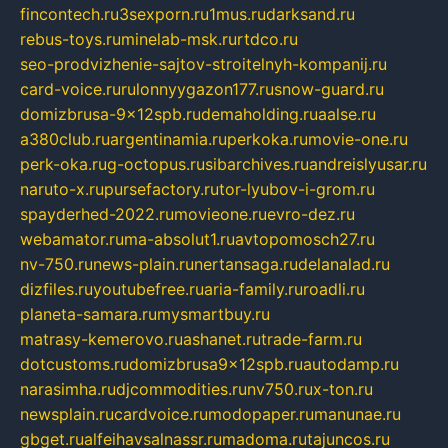
fincontech.ru
3sexporn.ru
1mus.ru
darksand.ru
rebus-toys.ru
minelab-msk.ru
rtdco.ru
seo-prodvizhenie-sajtov-stroitelnyh-kompanij.ru
card-voice.ru
rulonnyygazon177.ru
snow-guard.ru
domizbrusa-9x12spb.ru
demaholding.ru
aalse.ru
a380club.ru
argentinamia.ru
perkoka.ru
movie-one.ru
perk-oka.ru
g-octopus.ru
sibarchives.ru
andreislyusar.ru
naruto-x.ru
pursefactory.ru
tor-lyubov-i-grom.ru
spayderhed-2022.ru
movieone.ru
evro-dez.ru
webamator.ru
ma-absolut1.ru
avtopomosch27.ru
nv-750.ru
news-plain.ru
nertansaga.ru
delanalad.ru
dizfiles.ru
youtubefree.ru
aria-family.ru
roadli.ru
planeta-samara.ru
mysmartbuy.ru
matrasy-kemerovo.ru
ashanet.ru
trade-farm.ru
dotcustoms.ru
domizbrusa9x12spb.ru
autodamp.ru
narasimha.ru
djcommodities.ru
nv750.ru
x-ton.ru
newsplain.ru
cardvoice.ru
modopaper.ru
manunae.ru
gbget.ru
alfeihavsalnassr.ru
madoma.ru
tajuncos.ru