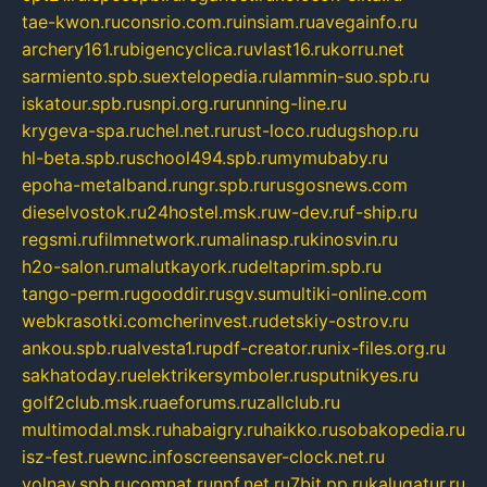
tae-kwon.ru
consrio.com.ru
insiam.ru
avegainfo.ru
archery161.ru
bigencyclica.ru
vlast16.ru
korru.net
sarmiento.spb.su
extelopedia.ru
lammin-suo.spb.ru
iskatour.spb.ru
snpi.org.ru
running-line.ru
krygeva-spa.ru
chel.net.ru
rust-loco.ru
dugshop.ru
hl-beta.spb.ru
school494.spb.ru
mymubaby.ru
epoha-metalband.ru
ngr.spb.ru
rusgosnews.com
dieselvostok.ru
24hostel.msk.ru
w-dev.ru
f-ship.ru
regsmi.ru
filmnetwork.ru
malinasp.ru
kinosvin.ru
h2o-salon.ru
malutkayork.ru
deltaprim.spb.ru
tango-perm.ru
gooddir.ru
sgv.su
multiki-online.com
webkrasotki.com
cherinvest.ru
detskiy-ostrov.ru
ankou.spb.ru
alvesta1.ru
pdf-creator.ru
nix-files.org.ru
sakhatoday.ru
elektrikersymboler.ru
sputnikyes.ru
golf2club.msk.ru
aeforums.ru
zallclub.ru
multimodal.msk.ru
habaigry.ru
haikko.ru
sobakopedia.ru
isz-fest.ru
ewnc.info
screensaver-clock.net.ru
volnav.spb.ru
comnat.ru
npf.net.ru
7bit.pp.ru
kalugatur.ru