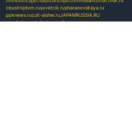
tmmotors.spb.ru
xjocuricopii.com
musavtomat.msk.ru
obustrojdom.ru
sovetcik.ru
ybaranovskaya.ru
ppknews.ru
cult-alshei.ru
JAPANRUSSIA.RU
proekciyamebel.ru
imper-finans.ru
rim.org.ru
glamourai.ru
brassminus.ru
zabor-pro.ru
ftn.pp.ru
dorogoe58.ru
laimengpacker.ru
kuzova-zapchasti.ru
sageerp.ru
taxodrom.ru
dsrazvitie.ru
hardcity.net.ru
ratinghomegames.ru
topservice25.ru
gubernyan.ru
gtglasslined.ru
ii4.ru
tssport.spb.ru
andorra24.com
blackwallstreet.ru
oboimos.ru
optim-doors.com.ru
ikuch.ru
nycr.org.ru
npa21.ru
vremya-ch.spb.ru
desert000.ru
ivtorgi.ru
ifiori.ru
catalog-statei.ru
dcv.org.ru
spetsmaster174.ru
ipkameryhiseeu.ru
dum26.ru
ruspol.spb.ru
fr-opendp.ru
kam-solnyshko.ru
cheyenne-arapaho.ru
sevzapmetal.spb.ru
ted-lapidus.spb.ru
parasite-eliminator.ru
sigma-complete.ru
modernworld.ru
dama-moda.ru
eholot-group.ru
sk-nvkz.ru
DRONGOLD.RU