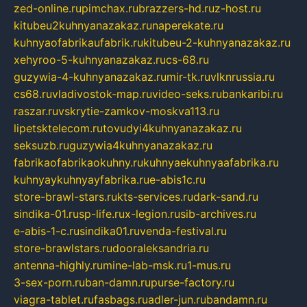
zed-online.ru
pimchax.ru
brazzers-hd.ru
z-host.ru
kitubeu2kuhnyanazakaz.ru
naperekate.ru
kuhnyaofabrikaufabrik.ru
kitubeu-2-kuhnyanazakaz.ru
xehyroo-5-kuhnyanazakaz.ru
cs-68.ru
guzywia-4-kuhnyanazakaz.ru
mir-tk.ru
vlknrussia.ru
cs68.ru
vladivostok-map.ru
video-seks.ru
bankaribi.ru
raszar.ru
vskrytie-zamkov-moskva113.ru
lipetsktelecom.ru
tovudyi4kuhnyanazakaz.ru
seksuzb.ru
guzywia4kuhnyanazakaz.ru
fabrikaofabrikaokuhny.ru
kuhnyaekuhnyaafabrika.ru
kuhnyaykuhnyayfabrika.ru
e-abis1c.ru
store-brawl-stars.ru
kts-services.ru
dark-sand.ru
sindika-01.ru
sp-life.ru
x-legion.ru
sib-archives.ru
e-abis-1-c.ru
sindika01.ru
venda-festival.ru
store-brawlstars.ru
dooraleksandria.ru
antenna-highly.ru
mine-lab-msk.ru
1-mus.ru
3-sex-porn.ru
ban-damn.ru
purse-factory.ru
viagra-tablet.ru
fasbags.ru
adler-jun.ru
bandamn.ru