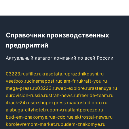
Справочник производственных
предприятий
Актуальный каталог компаний по всей России
03223.ru
ufille.ru
krasotata.ru
prazdnikdushi.ru
veetbox.ru
cinemapost.ru
ciam-fr.ru
kraft-you.ru
mega-press.ru
03223.ru
web-explore.ru
rastenuya.ru
eurovision-russia.ru
strah-news.ru
freeride-team.ru
itrack-24.ru
sexshopexpress.ru
autostudiopro.ru
alabuga-cityhotel.ru
pornv.ru
atlantpereezd.ru
bud-em-znakomye.ru
a-cdc.ru
elektrostal-news.ru
korolevremont-market.ru
budem-znakomye.ru