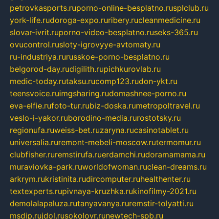
petrovkasports.ru
porno-online-besplatno.ru
splclub.ru
york-life.ru
doroga-expo.ru
ribery.ru
cleanmedicine.ru
slovar-ivrit.ru
porno-video-besplatno.ru
seks-365.ru
ovucontrol.ru
sloty-igrovyye-avtomaty.ru
ru-industriya.ru
russkoe-porno-besplatno.ru
belgorod-day.ru
digilith.ru
pichkurovlab.ru
medic-today.ru
taksu.ru
comp123.ru
don-ykt.ru
teensvoice.ru
imgsharing.ru
domashnee-porno.ru
eva-elfie.ru
foto-tur.ru
biz-doska.ru
metropoltravel.ru
veslo-i-yakor.ru
borodino-media.ru
rostotsky.ru
regionufa.ru
weiss-bet.ru
zaryna.ru
casinotablet.ru
universalia.ru
remont-mebeli-moscow.ru
termomur.ru
clubfisher.ru
remstirufa.ru
erdamchi.ru
doramamama.ru
muraviovka-park.ru
worldofwoman.ru
clean-dreams.ru
arkrym.ru
kristinita.ru
dircomputer.ru
healthenter.ru
textexperts.ru
pivnaya-kruzhka.ru
kinofilmy-2021.ru
demolalapaluza.ru
tanyavanya.ru
remstir-tolyatti.ru
msdip.ru
jdol.ru
sokolovr.ru
newtech-spb.ru