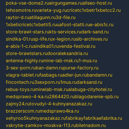
poka-vse-doma2.ru
airgungames.ru
allseo-host.ru
tehosmotre.ru
varieta-yug.ru
cricetc1xbetr1xbetcc2.ru
raytor-d.ru
atillagunn.ru
3d-file.ru
1xbeticricetc1xbetti5.ru
uafoot-statti.ru
e-abis1c.ru
store-brawl-stars.ru
kts-services.ru
dark-sand.ru
sindika-01.ru
sp-life.ru
x-legion.ru
sib-archives.ru
e-abis-1-c.ru
sindika01.ru
venda-festival.ru
store-brawlstars.ru
dooraleksandria.ru
antenna-highly.ru
mine-lab-msk.ru
1-mus.ru
3-sex-porn.ru
ban-damn.ru
purse-factory.ru
viagra-tablet.ru
fasbags.ru
adler-jun.ru
bandamn.ru
fincontech.ru
3sexporn.ru
1mus.ru
darksand.ru
rebus-toys.ru
minelab-msk.ru
alabuga-cityhotel.ru
medsprawo-4-ka.ru
2864420.ru
blagodarenie-spb.ru
zajmy24.ru
tovudyi-4-kuhnyanazakaz.ru
brazzerscom.ru
medsprawo4ka.ru
xehyroo5kuhnyanazakaz.ru
fabrikayfabrikaefabrika.ru
vskrytie-zamkov-moskva-113.ru
biletnadom.ru