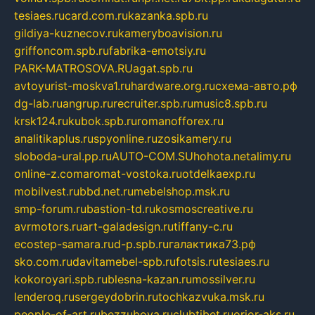
tesiaes.ru
card.com.ru
kazanka.spb.ru
gildiya-kuznecov.ru
kameryboavision.ru
griffoncom.spb.ru
fabrika-emotsiy.ru
PARK-MATROSOVA.RU
agat.spb.ru
avtoyurist-moskva1.ru
hardware.org.ru
схема-авто.рф
dg-lab.ru
angrup.ru
recruiter.spb.ru
music8.spb.ru
krsk124.ru
kubok.spb.ru
romanofforex.ru
analitikaplus.ru
spyonline.ru
zosikamery.ru
sloboda-ural.pp.ru
AUTO-COM.SU
hohota.net
alimy.ru
online-z.com
aromat-vostoka.ru
otdelkaexp.ru
mobilvest.ru
bbd.net.ru
mebelshop.msk.ru
smp-forum.ru
bastion-td.ru
kosmoscreative.ru
avrmotors.ru
art-galadesign.ru
tiffany-c.ru
ecostep-samara.ru
d-p.spb.ru
галактика73.рф
sko.com.ru
davitamebel-spb.ru
fotsis.ru
tesiaes.ru
kokoroyari.spb.ru
blesna-kazan.ru
mossilver.ru
lenderoq.ru
sergeydobrin.ru
tochkazvuka.msk.ru
people-of-art.ru
bezzubova.ru
clubtibet.ru
orior-aks.ru