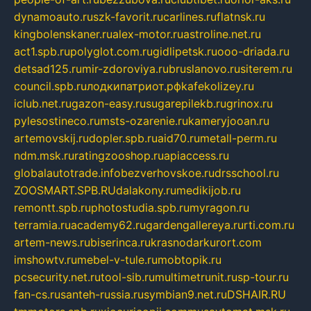
dynamoauto.ru
szk-favorit.ru
carlines.ru
flatnsk.ru
kingbolenskaner.ru
alex-motor.ru
astroline.net.ru
act1.spb.ru
polyglot.com.ru
gidlipetsk.ru
ooo-driada.ru
detsad125.ru
mir-zdoroviya.ru
bruslanovo.ru
siterem.ru
council.spb.ru
лодкипатриот.рф
kafekolizey.ru
iclub.net.ru
gazon-easy.ru
sugarepilekb.ru
grinox.ru
pylesostineco.ru
msts-ozarenie.ru
kameryjooan.ru
artemovskij.ru
dopler.spb.ru
aid70.ru
metall-perm.ru
ndm.msk.ru
ratingzooshop.ru
apiaccess.ru
globalautotrade.info
bezverhovskoe.ru
drsschool.ru
ZOOSMART.SPB.RU
dalakony.ru
medikijob.ru
remontt.spb.ru
photostudia.spb.ru
myragon.ru
terramia.ru
academy62.ru
gardengallereya.ru
rti.com.ru
artem-news.ru
biserinca.ru
krasnodarkurort.com
imshowtv.ru
mebel-v-tule.ru
mobtopik.ru
pcsecurity.net.ru
tool-sib.ru
multimetrunit.ru
sp-tour.ru
fan-cs.ru
santeh-russia.ru
symbian9.net.ru
DSHAIR.RU