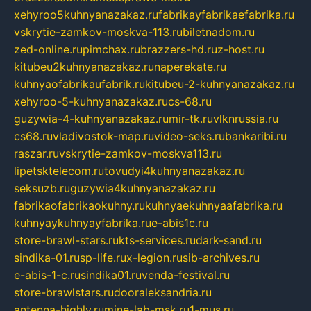
xehyroo5kuhnyanazakaz.ru
fabrikayfabrikaefabrika.ru
vskrytie-zamkov-moskva-113.ru
biletnadom.ru
zed-online.ru
pimchax.ru
brazzers-hd.ru
z-host.ru
kitubeu2kuhnyanazakaz.ru
naperekate.ru
kuhnyaofabrikaufabrik.ru
kitubeu-2-kuhnyanazakaz.ru
xehyroo-5-kuhnyanazakaz.ru
cs-68.ru
guzywia-4-kuhnyanazakaz.ru
mir-tk.ru
vlknrussia.ru
cs68.ru
vladivostok-map.ru
video-seks.ru
bankaribi.ru
raszar.ru
vskrytie-zamkov-moskva113.ru
lipetsktelecom.ru
tovudyi4kuhnyanazakaz.ru
seksuzb.ru
guzywia4kuhnyanazakaz.ru
fabrikaofabrikaokuhny.ru
kuhnyaekuhnyaafabrika.ru
kuhnyaykuhnyayfabrika.ru
e-abis1c.ru
store-brawl-stars.ru
kts-services.ru
dark-sand.ru
sindika-01.ru
sp-life.ru
x-legion.ru
sib-archives.ru
e-abis-1-c.ru
sindika01.ru
venda-festival.ru
store-brawlstars.ru
dooraleksandria.ru
antenna-highly.ru
mine-lab-msk.ru
1-mus.ru