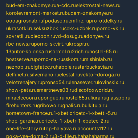
bud-em-znakomye.ru
a-cdc.ru
elektrostal-news.ru
korolevremont-market.ru
budem-znakomye.ru
oooagrosnab.ru
fpodaso.ru
emfire.ru
pro-otdelky.ru
ukrasotki.ru
seksuzbek.ru
seks-uzbek.ru
porno-vk.ru
sovratili.ru
olecoon.ru
vd-dosug.ru
adonyev.ru
rbc-news.ru
porno-skvirt.ru
krospr.ru
13autor-kolonka.ru
sormol.ru
2rich.ru
hostel-65.ru
hostserve.ru
porno-na-russkom.ru
mishinlab.ru
neznobi.ru
bigfatcc.ru
habble.ru
starbucksvia.ru
delfinet.ru
silvernano.ru
elestal.ru
vektor-doroga.ru
velotrenajery.ru
pronso54.ru
lenasever.ru
lovinskix.ru
show-pets.ru
smartnews03.ru
discofoxworld.ru
miraclecoon.ru
pongup.ru
hostel65.ru
liura.ru
glasspb.ru
firehunters.ru
gribowo.ru
gnalis.ru
bulkitula.ru
hometown-france.ru
1-xbeticricetc-1-xbetti-5.ru
shop-garena.ru
cricetc-1-xbetr-1-xbetcc-2.ru
one-life-story.ru
top-halyava.ru
accounts112.ru
poka-vse-doma-2.ru
3-d-file.ru
hahahaharms.ru