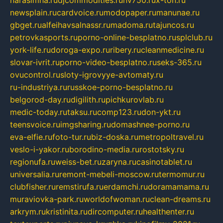
newsplain.ru
cardvoice.ru
modopaper.ru
manunae.ru
gbget.ru
alfeihavsalnassr.ru
madoma.ru
tajuncos.ru
petrovkasports.ru
porno-online-besplatno.ru
splclub.ru
york-life.ru
doroga-expo.ru
ribery.ru
cleanmedicine.ru
slovar-ivrit.ru
porno-video-besplatno.ru
seks-365.ru
ovucontrol.ru
sloty-igrovyye-avtomaty.ru
ru-industriya.ru
russkoe-porno-besplatno.ru
belgorod-day.ru
digilith.ru
pichkurovlab.ru
medic-today.ru
taksu.ru
comp123.ru
don-ykt.ru
teensvoice.ru
imgsharing.ru
domashnee-porno.ru
eva-elfie.ru
foto-tur.ru
biz-doska.ru
metropoltravel.ru
veslo-i-yakor.ru
borodino-media.ru
rostotsky.ru
regionufa.ru
weiss-bet.ru
zaryna.ru
casinotablet.ru
universalia.ru
remont-mebeli-moscow.ru
termomur.ru
clubfisher.ru
remstirufa.ru
erdamchi.ru
doramamama.ru
muraviovka-park.ru
worldofwoman.ru
clean-dreams.ru
arkrym.ru
kristinita.ru
dircomputer.ru
healthenter.ru