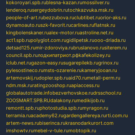
kokoroyari.spb.ru
blesna-kazan.ru
mossilver.ru
lenderoq.ru
sergeydobrin.ru
tochkazvuka.msk.ru
people-of-art.ru
bezzubova.ru
clubtibet.ru
orior-aks.ru
dynamoauto.ru
szk-favorit.ru
carlines.ru
flatnsk.ru
kingbolenskaner.ru
alex-motor.ru
astroline.net.ru
act1.spb.ru
polyglot.com.ru
gidlipetsk.ru
ooo-driada.ru
detsad125.ru
mir-zdoroviya.ru
bruslanovo.ru
siterem.ru
council.spb.ru
лодкипатриот.рф
kafekolizey.ru
iclub.net.ru
gazon-easy.ru
sugarepilekb.ru
grinox.ru
pylesostineco.ru
msts-ozarenie.ru
kameryjooan.ru
artemovskij.ru
dopler.spb.ru
aid70.ru
metall-perm.ru
ndm.msk.ru
ratingzooshop.ru
apiaccess.ru
globalautotrade.info
bezverhovskoe.ru
drsschool.ru
ZOOSMART.SPB.RU
dalakony.ru
medikijob.ru
remontt.spb.ru
photostudia.spb.ru
myragon.ru
terramia.ru
academy62.ru
gardengallereya.ru
rti.com.ru
artem-news.ru
biserinca.ru
krasnodarkurort.com
imshowtv.ru
mebel-v-tule.ru
mobtopik.ru