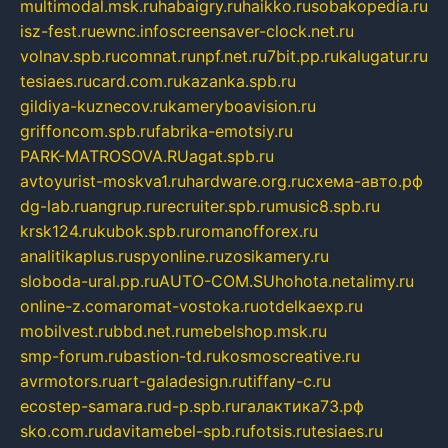
multimodal.msk.ru
habaigry.ru
haikko.ru
sobakopedia.ru
isz-fest.ru
ewnc.info
screensaver-clock.net.ru
volnav.spb.ru
comnat.ru
npf.net.ru
7bit.pp.ru
kalugatur.ru
tesiaes.ru
card.com.ru
kazanka.spb.ru
gildiya-kuznecov.ru
kameryboavision.ru
griffoncom.spb.ru
fabrika-emotsiy.ru
PARK-MATROSOVA.RU
agat.spb.ru
avtoyurist-moskva1.ru
hardware.org.ru
схема-авто.рф
dg-lab.ru
angrup.ru
recruiter.spb.ru
music8.spb.ru
krsk124.ru
kubok.spb.ru
romanofforex.ru
analitikaplus.ru
spyonline.ru
zosikamery.ru
sloboda-ural.pp.ru
AUTO-COM.SU
hohota.net
alimy.ru
online-z.com
aromat-vostoka.ru
otdelkaexp.ru
mobilvest.ru
bbd.net.ru
mebelshop.msk.ru
smp-forum.ru
bastion-td.ru
kosmoscreative.ru
avrmotors.ru
art-galadesign.ru
tiffany-c.ru
ecostep-samara.ru
d-p.spb.ru
галактика73.рф
sko.com.ru
davitamebel-spb.ru
fotsis.ru
tesiaes.ru