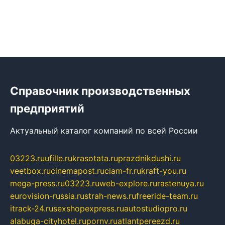
Справочник производственных
предприятий
Актуальный каталог компаний по всей России
03223.ru
ufille.ru
krasotata.ru
prazdnikdushi.ru
veetbox.ru
cinemapost.ru
ciam-fr.ru
kraft-you.ru
mega-press.ru
03223.ru
web-explore.ru
rastenuya.ru
eurovision-russia.ru
strah-news.ru
freeride-team.ru
itrack-24.ru
sexshopexpress.ru
autostudiopro.ru
alabuga-cityhotel.ru
pornv.ru
atlantpereezd.ru