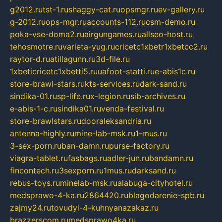
g2012.ru
tst-1.ru
shaggy-cat.ru
opsmgr.ru
ev-gallery.ru
g-2012.ru
ops-mgr.ru
accounts-112.ru
csm-demo.ru
poka-vse-doma2.ru
airgungames.ru
allseo-host.ru
tehosmotre.ru
varieta-yug.ru
cricetc1xbetr1xbetcc2.ru
raytor-d.ru
atillagunn.ru
3d-file.ru
1xbeticricetc1xbetti5.ru
uafoot-statti.ru
e-abis1c.ru
store-brawl-stars.ru
kts-services.ru
dark-sand.ru
sindika-01.ru
sp-life.ru
x-legion.ru
sib-archives.ru
e-abis-1-c.ru
sindika01.ru
venda-festival.ru
store-brawlstars.ru
dooraleksandria.ru
antenna-highly.ru
mine-lab-msk.ru
1-mus.ru
3-sex-porn.ru
ban-damn.ru
purse-factory.ru
viagra-tablet.ru
fasbags.ru
adler-jun.ru
bandamn.ru
fincontech.ru
3sexporn.ru
1mus.ru
darksand.ru
rebus-toys.ru
minelab-msk.ru
alabuga-cityhotel.ru
medsprawo-4-ka.ru
2864420.ru
blagodarenie-spb.ru
zajmy24.ru
tovudyi-4-kuhnyanazakaz.ru
brazzerscom.ru
medsprawo4ka.ru