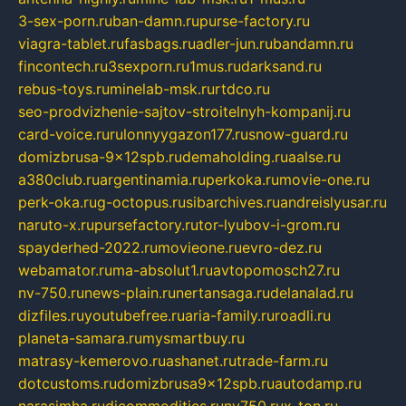
3-sex-porn.ru
ban-damn.ru
purse-factory.ru
viagra-tablet.ru
fasbags.ru
adler-jun.ru
bandamn.ru
fincontech.ru
3sexporn.ru
1mus.ru
darksand.ru
rebus-toys.ru
minelab-msk.ru
rtdco.ru
seo-prodvizhenie-sajtov-stroitelnyh-kompanij.ru
card-voice.ru
rulonnyygazon177.ru
snow-guard.ru
domizbrusa-9x12spb.ru
demaholding.ru
aalse.ru
a380club.ru
argentinamia.ru
perkoka.ru
movie-one.ru
perk-oka.ru
g-octopus.ru
sibarchives.ru
andreislyusar.ru
naruto-x.ru
pursefactory.ru
tor-lyubov-i-grom.ru
spayderhed-2022.ru
movieone.ru
evro-dez.ru
webamator.ru
ma-absolut1.ru
avtopomosch27.ru
nv-750.ru
news-plain.ru
nertansaga.ru
delanalad.ru
dizfiles.ru
youtubefree.ru
aria-family.ru
roadli.ru
planeta-samara.ru
mysmartbuy.ru
matrasy-kemerovo.ru
ashanet.ru
trade-farm.ru
dotcustoms.ru
domizbrusa9x12spb.ru
autodamp.ru
narasimha.ru
djcommodities.ru
nv750.ru
x-ton.ru