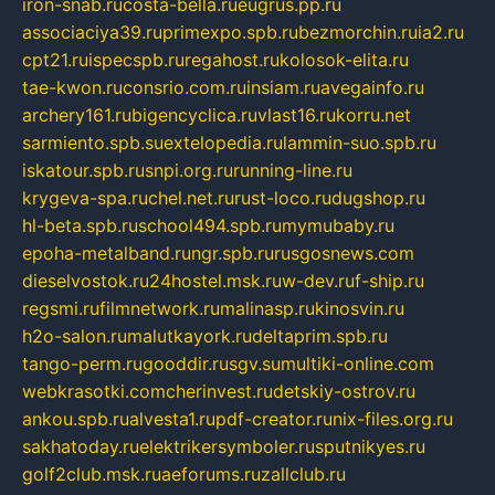
iron-snab.ru
costa-bella.ru
eugrus.pp.ru
associaciya39.ru
primexpo.spb.ru
bezmorchin.ru
ia2.ru
cpt21.ru
ispecspb.ru
regahost.ru
kolosok-elita.ru
tae-kwon.ru
consrio.com.ru
insiam.ru
avegainfo.ru
archery161.ru
bigencyclica.ru
vlast16.ru
korru.net
sarmiento.spb.su
extelopedia.ru
lammin-suo.spb.ru
iskatour.spb.ru
snpi.org.ru
running-line.ru
krygeva-spa.ru
chel.net.ru
rust-loco.ru
dugshop.ru
hl-beta.spb.ru
school494.spb.ru
mymubaby.ru
epoha-metalband.ru
ngr.spb.ru
rusgosnews.com
dieselvostok.ru
24hostel.msk.ru
w-dev.ru
f-ship.ru
regsmi.ru
filmnetwork.ru
malinasp.ru
kinosvin.ru
h2o-salon.ru
malutkayork.ru
deltaprim.spb.ru
tango-perm.ru
gooddir.ru
sgv.su
multiki-online.com
webkrasotki.com
cherinvest.ru
detskiy-ostrov.ru
ankou.spb.ru
alvesta1.ru
pdf-creator.ru
nix-files.org.ru
sakhatoday.ru
elektrikersymboler.ru
sputnikyes.ru
golf2club.msk.ru
aeforums.ru
zallclub.ru