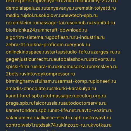
textexperts.ru
pivnaya-kruzhka.ru
kinofilmy-2021.ru
demolalapaluza.ru
tanyavanya.ru
remstir-tolyatti.ru
msdip.ru
jdol.ru
sokolovr.ru
newtech-spb.ru
rezemkleim.ru
massage-tai.ru
seonub.ru
zvonitut.ru
biolisichka24.ru
mncraft-download.ru
algoritm-sistema.ru
godflesh.ru
ru-industria.ru
zebra-tlt.ru
okna-proficom.ru
erynok.ru
onlinekinospace.ru
startupstudio-fefu.ru
zarges-ru.ru
gegenjustizunrecht.ru
autobalashov.ru
utrovortu.ru
spiski-firm.ru
elara-m.ru
kinomusorka.ru
mkcslava.ru
2bets.ru
vintovoykompressor.ru
birminghamvsfulham.ru
sarmat-komp.ru
pioneeri.ru
amadis-chocolate.ru
shkurki-karakulya.ru
kanotiforet.spb.ru
tutmassage.ru
ecolog.org.ru
praga.spb.ru
falcorussia.ru
autodoctorservis.ru
kamertondom.spb.ru
net-life.net.ru
avto-vozim.ru
sakhcamera.ru
alliance-electro.spb.ru
stroyavt.ru
controlweb1.ru
tdsak74.ru
kinzozo-ru.ru
kvotka.ru