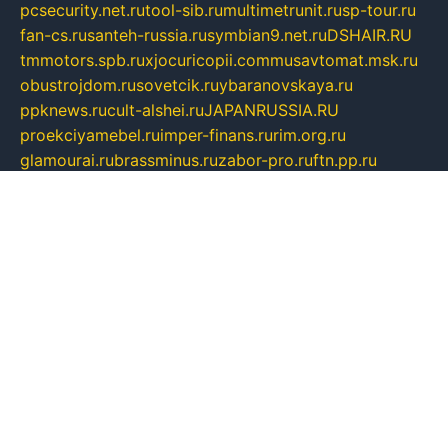
pcsecurity.net.ru
tool-sib.ru
multimetrunit.ru
sp-tour.ru
fan-cs.ru
santeh-russia.ru
symbian9.net.ru
DSHAIR.RU
tmmotors.spb.ru
xjocuricopii.com
musavtomat.msk.ru
obustrojdom.ru
sovetcik.ru
ybaranovskaya.ru
ppknews.ru
cult-alshei.ru
JAPANRUSSIA.RU
proekciyamebel.ru
imper-finans.ru
rim.org.ru
glamourai.ru
brassminus.ru
zabor-pro.ru
ftn.pp.ru
dorogoe58.ru
laimengpacker.ru
kuzova-zapchasti.ru
sageerp.ru
taxodrom.ru
dsrazvitie.ru
hardcity.net.ru
ratinghomegames.ru
topservice25.ru
gubernyan.ru
gtglasslined.ru
ii4.ru
tssport.spb.ru
andorra24.com
blackwallstreet.ru
oboimos.ru
optim-doors.com.ru
ikuch.ru
nycr.org.ru
npa21.ru
vremya-ch.spb.ru
desert000.ru
ivtorgi.ru
ifiori.ru
catalog-statei.ru
dcv.org.ru
spetsmaster174.ru
ipkameryhiseeu.ru
dum26.ru
ruspol.spb.ru
fr-opendp.ru
kam-solnyshko.ru
cheyenne-arapaho.ru
sevzapmetal.spb.ru
ted-lapidus.spb.ru
parasite-eliminator.ru