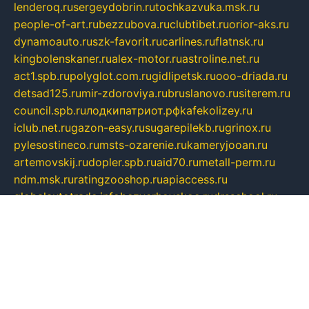
lenderoq.ru
sergeydobrin.ru
tochkazvuka.msk.ru
people-of-art.ru
bezzubova.ru
clubtibet.ru
orior-aks.ru
dynamoauto.ru
szk-favorit.ru
carlines.ru
flatnsk.ru
kingbolenskaner.ru
alex-motor.ru
astroline.net.ru
act1.spb.ru
polyglot.com.ru
gidlipetsk.ru
ooo-driada.ru
detsad125.ru
mir-zdoroviya.ru
bruslanovo.ru
siterem.ru
council.spb.ru
лодкипатриот.рф
kafekolizey.ru
iclub.net.ru
gazon-easy.ru
sugarepilekb.ru
grinox.ru
pylesostineco.ru
msts-ozarenie.ru
kameryjooan.ru
artemovskij.ru
dopler.spb.ru
aid70.ru
metall-perm.ru
ndm.msk.ru
ratingzooshop.ru
apiaccess.ru
globalautotrade.info
bezverhovskoe.ru
drsschool.ru
ZOOSMART.SPB.RU
dalakony.ru
medikijob.ru
remontt.spb.ru
photostudia.spb.ru
myragon.ru
terramia.ru
academy62.ru
gardengallereya.ru
rti.com.ru
artem-news.ru
biserinca.ru
krasnodarkurort.com
imshowtv.ru
mebel-v-tule.ru
mobtopik.ru
pcsecurity.net.ru
tool-sib.ru
multimetrunit.ru
sp-tour.ru