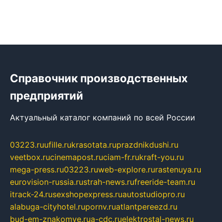
Справочник производственных
предприятий
Актуальный каталог компаний по всей России
03223.ru
ufille.ru
krasotata.ru
prazdnikdushi.ru
veetbox.ru
cinemapost.ru
ciam-fr.ru
kraft-you.ru
mega-press.ru
03223.ru
web-explore.ru
rastenuya.ru
eurovision-russia.ru
strah-news.ru
freeride-team.ru
itrack-24.ru
sexshopexpress.ru
autostudiopro.ru
alabuga-cityhotel.ru
pornv.ru
atlantpereezd.ru
bud-em-znakomye.ru
a-cdc.ru
elektrostal-news.ru