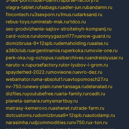
3-sex-porn.ru
ban-damn.ru
purse-factory.ru
viagra-tablet.ru
fasbags.ru
adler-jun.ru
bandamn.ru
fincontech.ru
3sexporn.ru
1mus.ru
darksand.ru
rebus-toys.ru
minelab-msk.ru
rtdco.ru
seo-prodvizhenie-sajtov-stroitelnyh-kompanij.ru
card-voice.ru
rulonnyygazon177.ru
snow-guard.ru
domizbrusa-9x12spb.ru
demaholding.ru
aalse.ru
a380club.ru
argentinamia.ru
perkoka.ru
movie-one.ru
perk-oka.ru
g-octopus.ru
sibarchives.ru
andreislyusar.ru
naruto-x.ru
pursefactory.ru
tor-lyubov-i-grom.ru
spayderhed-2022.ru
movieone.ru
evro-dez.ru
webamator.ru
ma-absolut1.ru
avtopomosch27.ru
nv-750.ru
news-plain.ru
nertansaga.ru
delanalad.ru
dizfiles.ru
youtubefree.ru
aria-family.ru
roadli.ru
planeta-samara.ru
mysmartbuy.ru
matrasy-kemerovo.ru
ashanet.ru
trade-farm.ru
dotcustoms.ru
domizbrusa9x12spb.ru
autodamp.ru
narasimha.ru
djcommodities.ru
nv750.ru
x-ton.ru