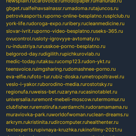
newsplain.ru
cardvoice.ru
modopaper.ru
manunae.ru
gbget.ru
alfeihavsalnassr.ru
madoma.ru
tajuncos.ru
petrovkasports.ru
porno-online-besplatno.ru
splclub.ru
york-life.ru
doroga-expo.ru
ribery.ru
cleanmedicine.ru
slovar-ivrit.ru
porno-video-besplatno.ru
seks-365.ru
ovucontrol.ru
sloty-igrovyye-avtomaty.ru
ru-industriya.ru
russkoe-porno-besplatno.ru
belgorod-day.ru
digilith.ru
pichkurovlab.ru
medic-today.ru
taksu.ru
comp123.ru
don-ykt.ru
teensvoice.ru
imgsharing.ru
domashnee-porno.ru
eva-elfie.ru
foto-tur.ru
biz-doska.ru
metropoltravel.ru
veslo-i-yakor.ru
borodino-media.ru
rostotsky.ru
regionufa.ru
weiss-bet.ru
zaryna.ru
casinotablet.ru
universalia.ru
remont-mebeli-moscow.ru
termomur.ru
clubfisher.ru
remstirufa.ru
erdamchi.ru
doramamama.ru
muraviovka-park.ru
worldofwoman.ru
clean-dreams.ru
arkrym.ru
kristinita.ru
dircomputer.ru
healthenter.ru
textexperts.ru
pivnaya-kruzhka.ru
kinofilmy-2021.ru