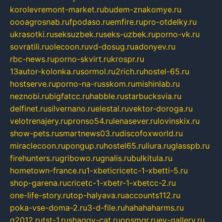
korolevremont-market.ru
budem-znakomye.ru
oooagrosnab.ru
fpodaso.ru
emfire.ru
pro-otdelky.ru
ukrasotki.ru
seksuzbek.ru
seks-uzbek.ru
porno-vk.ru
sovratili.ru
olecoon.ru
vd-dosug.ru
adonyev.ru
rbc-news.ru
porno-skvirt.ru
krospr.ru
13autor-kolonka.ru
sormol.ru
2rich.ru
hostel-65.ru
hostserve.ru
porno-na-russkom.ru
mishinlab.ru
neznobi.ru
bigfatcc.ru
habble.ru
starbucksvia.ru
delfinet.ru
silvernano.ru
elestal.ru
vektor-doroga.ru
velotrenajery.ru
pronso54.ru
lenasever.ru
lovinskix.ru
show-pets.ru
smartnews03.ru
discofoxworld.ru
miraclecoon.ru
pongup.ru
hostel65.ru
liura.ru
glasspb.ru
firehunters.ru
gribowo.ru
gnalis.ru
bulkitula.ru
hometown-france.ru
1-xbeticricetc-1-xbetti-5.ru
shop-garena.ru
cricetc-1-xbetr-1-xbetcc-2.ru
one-life-story.ru
top-halyava.ru
accounts112.ru
poka-vse-doma-2.ru
3-d-file.ru
hahahaharms.ru
g2012.ru
tst-1.ru
shaggy-cat.ru
opsmgr.ru
ev-gallery.ru