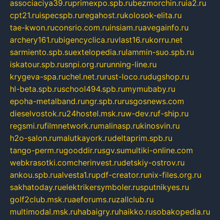
associaciya39.ru
primexpo.spb.ru
bezmorchin.ru
ia2.ru
cpt21.ru
ispecspb.ru
regahost.ru
kolosok-elita.ru
tae-kwon.ru
consrio.com.ru
insiam.ru
avegainfo.ru
archery161.ru
bigencyclica.ru
vlast16.ru
korru.net
sarmiento.spb.su
extelopedia.ru
lammin-suo.spb.ru
iskatour.spb.ru
snpi.org.ru
running-line.ru
krygeva-spa.ru
chel.net.ru
rust-loco.ru
dugshop.ru
hl-beta.spb.ru
school494.spb.ru
mymubaby.ru
epoha-metalband.ru
ngr.spb.ru
rusgosnews.com
dieselvostok.ru
24hostel.msk.ru
w-dev.ru
f-ship.ru
regsmi.ru
filmnetwork.ru
malinasp.ru
kinosvin.ru
h2o-salon.ru
malutkayork.ru
deltaprim.spb.ru
tango-perm.ru
gooddir.ru
sgv.su
multiki-online.com
webkrasotki.com
cherinvest.ru
detskiy-ostrov.ru
ankou.spb.ru
alvesta1.ru
pdf-creator.ru
nix-files.org.ru
sakhatoday.ru
elektrikersymboler.ru
sputnikyes.ru
golf2club.msk.ru
aeforums.ru
zallclub.ru
multimodal.msk.ru
habaigry.ru
haikko.ru
sobakopedia.ru