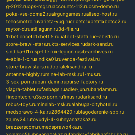
g-2012.ru
ops-mgr.ru
accounts-112.ru
csm-demo.ru
poka-vse-doma2.ru
airgungames.ru
allseo-host.ru
tehosmotre.ru
varieta-yug.ru
cricetc1xbetr1xbetcc2.ru
raytor-d.ru
atillagunn.ru
3d-file.ru
1xbeticricetc1xbetti5.ru
uafoot-statti.ru
e-abis1c.ru
store-brawl-stars.ru
kts-services.ru
dark-sand.ru
sindika-01.ru
sp-life.ru
x-legion.ru
sib-archives.ru
e-abis-1-c.ru
sindika01.ru
venda-festival.ru
store-brawlstars.ru
dooraleksandria.ru
antenna-highly.ru
mine-lab-msk.ru
1-mus.ru
3-sex-porn.ru
ban-damn.ru
purse-factory.ru
viagra-tablet.ru
fasbags.ru
adler-jun.ru
bandamn.ru
fincontech.ru
3sexporn.ru
1mus.ru
darksand.ru
rebus-toys.ru
minelab-msk.ru
alabuga-cityhotel.ru
medsprawo-4-ka.ru
2864420.ru
blagodarenie-spb.ru
zajmy24.ru
tovudyi-4-kuhnyanazakaz.ru
brazzerscom.ru
medsprawo4ka.ru
xehyroo5kuhnyanazakaz.ru
fabrikayfabrikaefabrika.ru