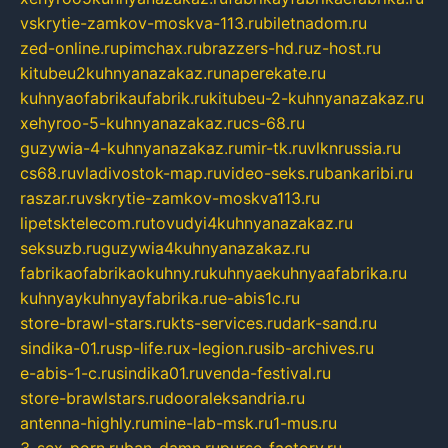
vskrytie-zamkov-moskva-113.ru
biletnadom.ru
zed-online.ru
pimchax.ru
brazzers-hd.ru
z-host.ru
kitubeu2kuhnyanazakaz.ru
naperekate.ru
kuhnyaofabrikaufabrik.ru
kitubeu-2-kuhnyanazakaz.ru
xehyroo-5-kuhnyanazakaz.ru
cs-68.ru
guzywia-4-kuhnyanazakaz.ru
mir-tk.ru
vlknrussia.ru
cs68.ru
vladivostok-map.ru
video-seks.ru
bankaribi.ru
raszar.ru
vskrytie-zamkov-moskva113.ru
lipetsktelecom.ru
tovudyi4kuhnyanazakaz.ru
seksuzb.ru
guzywia4kuhnyanazakaz.ru
fabrikaofabrikaokuhny.ru
kuhnyaekuhnyaafabrika.ru
kuhnyaykuhnyayfabrika.ru
e-abis1c.ru
store-brawl-stars.ru
kts-services.ru
dark-sand.ru
sindika-01.ru
sp-life.ru
x-legion.ru
sib-archives.ru
e-abis-1-c.ru
sindika01.ru
venda-festival.ru
store-brawlstars.ru
dooraleksandria.ru
antenna-highly.ru
mine-lab-msk.ru
1-mus.ru