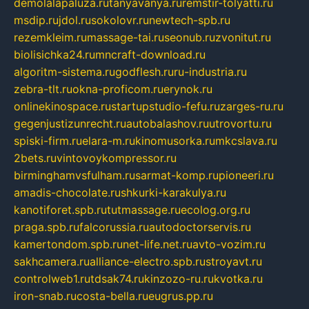
demolalapaluza.ru
tanyavanya.ru
remstir-tolyatti.ru
msdip.ru
jdol.ru
sokolovr.ru
newtech-spb.ru
rezemkleim.ru
massage-tai.ru
seonub.ru
zvonitut.ru
biolisichka24.ru
mncraft-download.ru
algoritm-sistema.ru
godflesh.ru
ru-industria.ru
zebra-tlt.ru
okna-proficom.ru
erynok.ru
onlinekinospace.ru
startupstudio-fefu.ru
zarges-ru.ru
gegenjustizunrecht.ru
autobalashov.ru
utrovortu.ru
spiski-firm.ru
elara-m.ru
kinomusorka.ru
mkcslava.ru
2bets.ru
vintovoykompressor.ru
birminghamvsfulham.ru
sarmat-komp.ru
pioneeri.ru
amadis-chocolate.ru
shkurki-karakulya.ru
kanotiforet.spb.ru
tutmassage.ru
ecolog.org.ru
praga.spb.ru
falcorussia.ru
autodoctorservis.ru
kamertondom.spb.ru
net-life.net.ru
avto-vozim.ru
sakhcamera.ru
alliance-electro.spb.ru
stroyavt.ru
controlweb1.ru
tdsak74.ru
kinzozo-ru.ru
kvotka.ru
iron-snab.ru
costa-bella.ru
eugrus.pp.ru