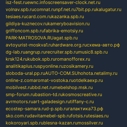
isz-fest.ru
ewnc.info
screensaver-clock.net.ru
volnav.spb.ru
comnat.ru
npf.net.ru
7bit.pp.ru
kalugatur.ru
tesiaes.ru
card.com.ru
kazanka.spb.ru
gildiya-kuznecov.ru
kameryboavision.ru
griffoncom.spb.ru
fabrika-emotsiy.ru
PARK-MATROSOVA.RU
agat.spb.ru
avtoyurist-moskva1.ru
hardware.org.ru
схема-авто.рф
dg-lab.ru
angrup.ru
recruiter.spb.ru
music8.spb.ru
krsk124.ru
kubok.spb.ru
romanofforex.ru
analitikaplus.ru
spyonline.ru
zosikamery.ru
sloboda-ural.pp.ru
AUTO-COM.SU
hohota.net
alimy.ru
online-z.com
aromat-vostoka.ru
otdelkaexp.ru
mobilvest.ru
bbd.net.ru
mebelshop.msk.ru
smp-forum.ru
bastion-td.ru
kosmoscreative.ru
avrmotors.ru
art-galadesign.ru
tiffany-c.ru
ecostep-samara.ru
d-p.spb.ru
галактика73.рф
sko.com.ru
davitamebel-spb.ru
fotsis.ru
tesiaes.ru
kokoroyari.spb.ru
blesna-kazan.ru
mossilver.ru